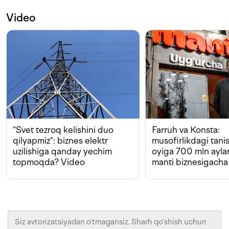
Video
“Svet tezroq kelishini duo
Farruh va Konsta:
qilyapmiz”: biznes elektr
musofirlikdagi tan
uzilishiga qanday yechim
oyiga 700 mln ayla
topmoqda? Video
manti biznesigacha