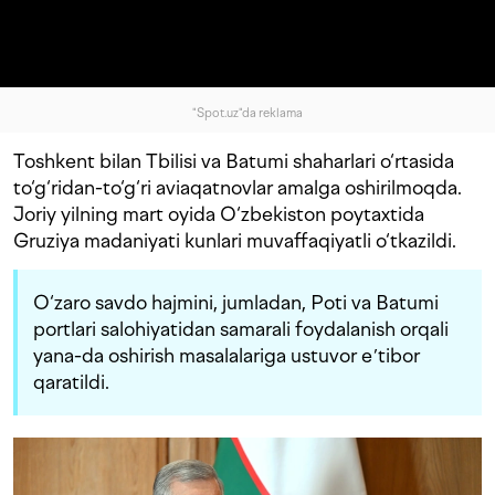
"Spot.uz"da reklama
Toshkent bilan Tbilisi va Batumi shaharlari o‘rtasida
to‘g‘ridan-to‘g‘ri aviaqatnovlar amalga oshirilmoqda.
Joriy yilning mart oyida O‘zbekiston poytaxtida
Gruziya madaniyati kunlari muvaffaqiyatli o‘tkazildi.
O‘zaro savdo hajmini, jumladan, Poti va Batumi
portlari salohiyatidan samarali foydalanish orqali
yana-da oshirish masalalariga ustuvor eʼtibor
qaratildi.