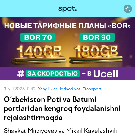
3 iyul 2026, 11:49
Yangiliklar
Iqtisodiyot
Transport
O‘zbekiston Poti va Batumi
portlaridan kengroq foydalanishni
rejalashtirmoqda
Shavkat Mirziyoyev va Mixail Kavelashvili