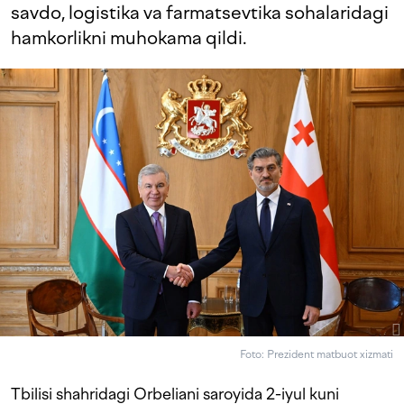
savdo, logistika va farmatsevtika sohalaridagi
hamkorlikni muhokama qildi.
Foto: Prezident matbuot xizmati
Tbilisi shahridagi Orbeliani saroyida 2-iyul kuni