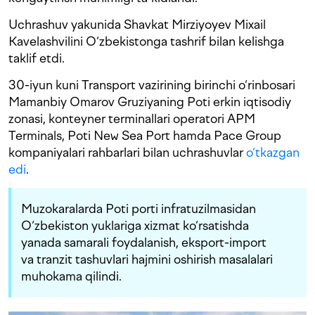
Uchrashuv yakunida Shavkat Mirziyoyev Mixail
Kavelashvilini O‘zbekistonga tashrif bilan kelishga
taklif etdi.
30-iyun kuni Transport vazirining birinchi o‘rinbosari
Mamanbiy Omarov Gruziyaning Poti erkin iqtisodiy
zonasi, konteyner terminallari operatori APM
Terminals, Poti New Sea Port hamda Pace Group
kompaniyalari rahbarlari bilan uchrashuvlar
o‘tkazgan
edi
.
Muzokaralarda Poti porti infratuzilmasidan
O‘zbekiston yuklariga xizmat ko‘rsatishda
yanada samarali foydalanish, eksport-import
va tranzit tashuvlari hajmini oshirish masalalari
muhokama qilindi.