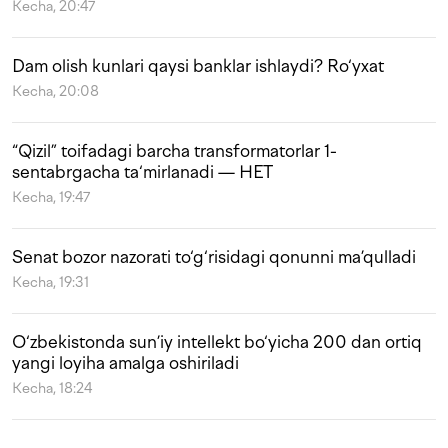
Kecha, 20:47
Dam olish kunlari qaysi banklar ishlaydi? Ro‘yxat
Kecha, 20:08
“Qizil” toifadagi barcha transformatorlar 1-
sentabrgacha ta‘mirlanadi — HET
Kecha, 19:47
Senat bozor nazorati to‘g‘risidagi qonunni ma’qulladi
Kecha, 19:31
O‘zbekistonda sun’iy intellekt bo‘yicha 200 dan ortiq
yangi loyiha amalga oshiriladi
Kecha, 18:24