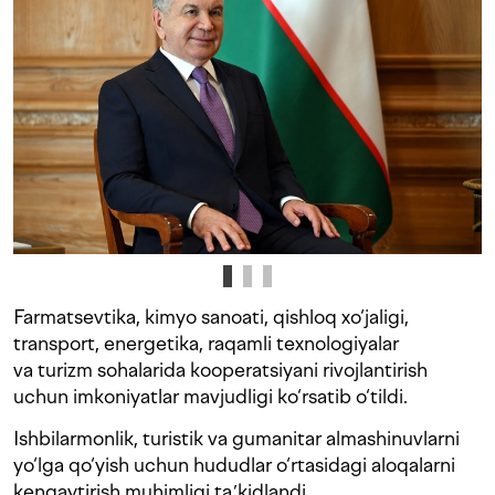
Farmatsevtika, kimyo sanoati, qishloq xo‘jaligi,
transport, energetika, raqamli texnologiyalar
va turizm sohalarida kooperatsiyani rivojlantirish
uchun imkoniyatlar mavjudligi ko‘rsatib o‘tildi.
Ishbilarmonlik, turistik va gumanitar almashinuvlarni
yo‘lga qo‘yish uchun hududlar o‘rtasidagi aloqalarni
kengaytirish muhimligi taʼkidlandi.