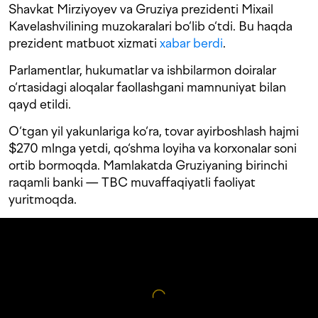
Shavkat Mirziyoyev va Gruziya prezidenti Mixail
Kavelashvilining muzokaralari bo‘lib o‘tdi. Bu haqda
prezident matbuot xizmati
xabar berdi
.
Parlamentlar, hukumatlar va ishbilarmon doiralar
o‘rtasidagi aloqalar faollashgani mamnuniyat bilan
qayd etildi.
O‘tgan yil yakunlariga ko‘ra, tovar ayirboshlash hajmi
$270 mlnga yetdi, qo‘shma loyiha va korxonalar soni
ortib bormoqda. Mamlakatda Gruziyaning birinchi
raqamli banki — TBC muvaffaqiyatli faoliyat
yuritmoqda.