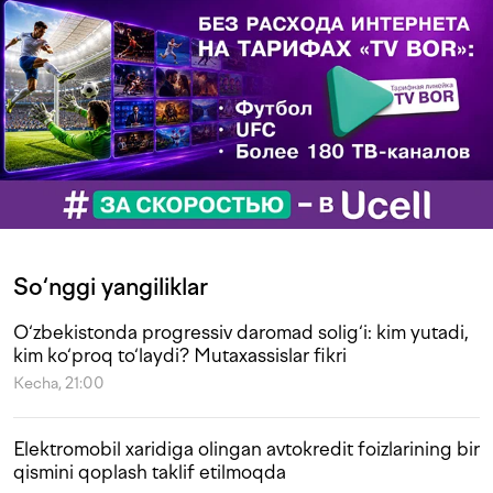
So‘nggi yangiliklar
O‘zbekistonda progressiv daromad solig‘i: kim yutadi,
kim ko‘proq to‘laydi? Mutaxassislar fikri
Kecha, 21:00
Elektromobil xaridiga olingan avtokredit foizlarining bir
qismini qoplash taklif etilmoqda