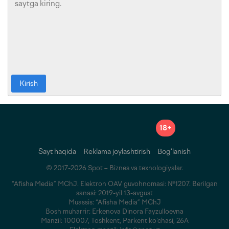
Kirish
18+
Sayt haqida
Reklama joylashtirish
Bog‘lanish
© 2017-2026 Spot – Biznes va texnologiyalar.
“Afisha Media” MChJ. Elektron OAV guvohnomasi: №1207. Berilgan
sanasi: 2019-yil 13-avgust
Muassis: “Afisha Media” MChJ
Bosh muharrir: Erkenova Dinora Fayzulloevna
Manzil: 100007, Toshkent, Parkent ko‘chasi, 26A