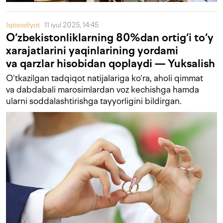
Iqtisodiyot
11 iyul 2025, 14:45
O‘zbekistonliklarning 80%dan ortig‘i to‘y
xarajatlarini yaqinlarining yordami
va qarzlar hisobidan qoplaydi — Yuksalish
O‘tkazilgan tadqiqot natijalariga ko‘ra, aholi qimmat
va dabdabali marosimlardan voz kechishga hamda
ularni soddalashtirishga tayyorligini bildirgan.