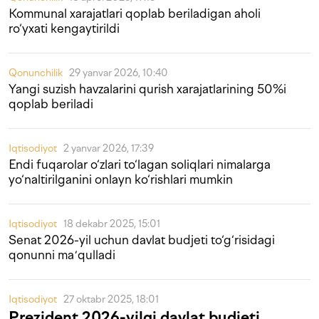
Kommunal xarajatlari qoplab beriladigan aholi
ro‘yxati kengaytirildi
Qonunchilik
29 yanvar 2026, 10:40
Yangi suzish havzalarini qurish xarajatlarining 50%i
qoplab beriladi
Iqtisodiyot
2 yanvar 2026, 17:39
Endi fuqarolar o‘zlari to‘lagan soliqlari nimalarga
yo‘naltirilganini onlayn ko‘rishlari mumkin
Iqtisodiyot
18 dekabr 2025, 15:01
Senat 2026-yil uchun davlat budjeti to‘g‘risidagi
qonunni maʼqulladi
Iqtisodiyot
27 oktabr 2025, 18:01
Prezident 2026-yilgi davlat budjeti