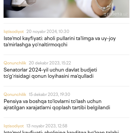
Iqtisodiyot
20 noyabr 2024, 10:30
Iste’mol kayfiyati: aholi pullarini ta’limga va uy-joy
ta’mirlashga yo‘naltirmoqchi
Qonunchilik
20 dekabr 2023, 15:22
Senatorlar 2024-yil uchun davlat budjeti
to‘g‘risidagi qonun loyihasini ma’qulladi
Qonunchilik
15 dekabr 2023, 19:30
Pensiya va boshqa to‘lovlarni to‘lash uchun
ajratilgan xarajatlarni qoplash tartibi belgilandi
Iqtisodiyot
13 noyabr 2023, 12:58
Iste’mol kayfiyati: aholining kreditga bo‘lgan talabi