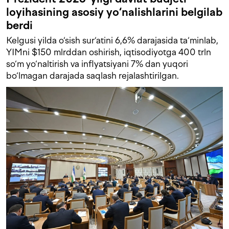
loyihasining asosiy yo‘nalishlarini belgilab
berdi
Kelgusi yilda o‘sish sur‘atini 6,6% darajasida ta‘minlab,
YIMni $150 mlrddan oshirish, iqtisodiyotga 400 trln
so‘m yo‘naltirish va inflyatsiyani 7% dan yuqori
bo‘lmagan darajada saqlash rejalashtirilgan.