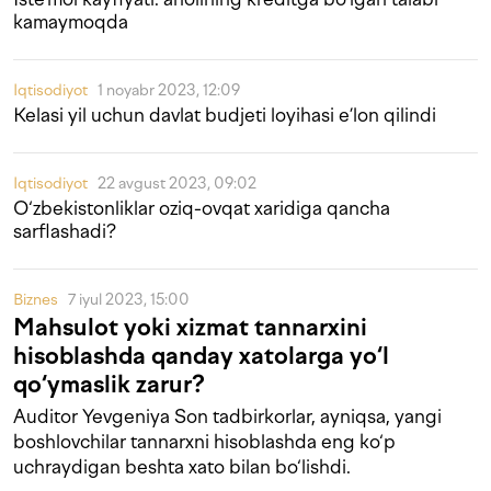
kamaymoqda
Iqtisodiyot
1 noyabr 2023, 12:09
Kelasi yil uchun davlat budjeti loyihasi e’lon qilindi
Iqtisodiyot
22 avgust 2023, 09:02
O‘zbekistonliklar oziq-ovqat xaridiga qancha
sarflashadi?
Biznes
7 iyul 2023, 15:00
Mahsulot yoki xizmat tannarxini
hisoblashda qanday xatolarga yo‘l
qo‘ymaslik zarur?
Auditor Yevgeniya Son tadbirkorlar, ayniqsa, yangi
boshlovchilar tannarxni hisoblashda eng ko‘p
uchraydigan beshta xato bilan bo‘lishdi.