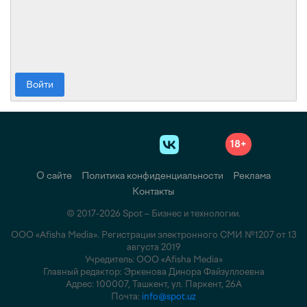
Войти
18+
О сайте
Политика конфиденциальности
Реклама
Контакты
© 2017-2026 Spot – Бизнес и технологии.
ООО «Afisha Media». Регистрации электронного СМИ №1207 от 13
августа 2019
Учредитель: ООО «Afisha Media»
Главный редактор: Эркенова Динора Файзуллоевна
Адрес: 100007, Ташкент, ул. Паркент, 26А
Почта:
info@spot.uz