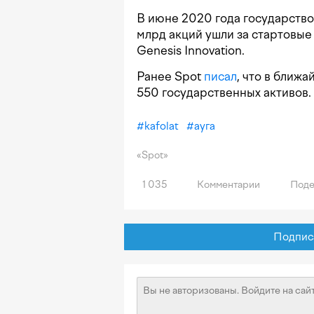
В июне 2020 года государств
млрд акций ушли за стартовые
Genesis Innovation.
Ранее Spot
писал
, что в ближ
550 государственных активов.
#
kafolat
#
ауга
«Spot»
1 035
Комментарии
Поде
Подписат