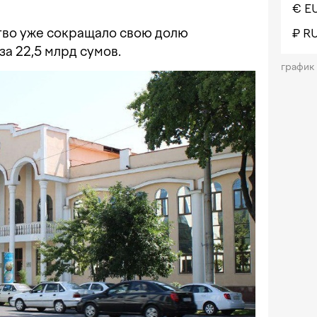
€ E
тво уже сокращало свою долю
₽ R
а 22,5 млрд сумов.
график