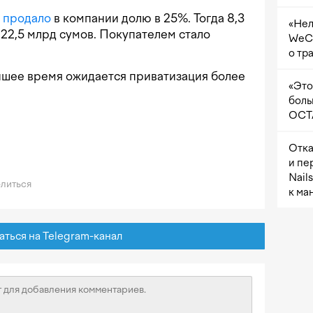
о
продало
в компании долю в 25%. Тогда 8,3
«Нел
 22,5 млрд сумов. Покупателем стало
WeCh
о тр
айшее время ожидается приватизация более
«Это
боль
OCTA
Отка
и пе
Nail
литься
к ма
ься на Telegram-канал