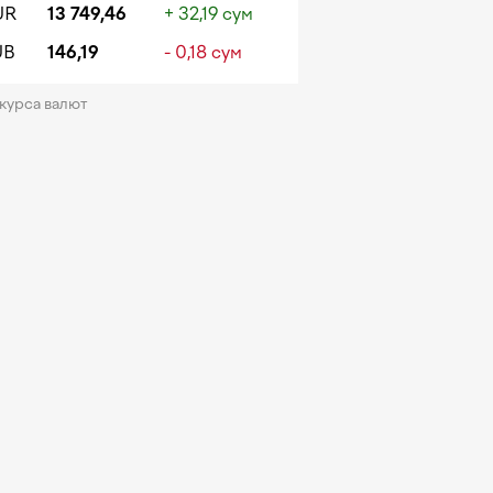
UR
13 749,46
+ 32,19 сум
UB
146,19
- 0,18 сум
 курса валют