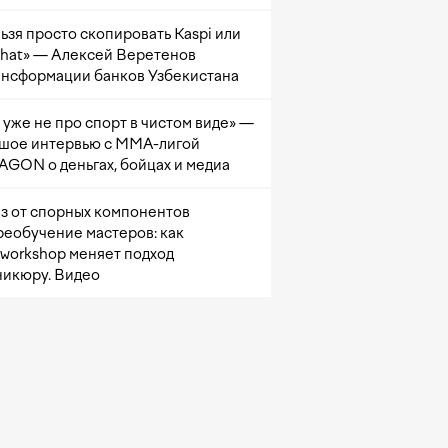
ьзя просто скопировать Kaspi или
at» — Алексей Веретенов
ансформации банков Узбекистана
 уже не про спорт в чистом виде» —
шое интервью с ММА-лигой
GON о деньгах, бойцах и медиа
з от спорных компонентов
реобучение мастеров: как
sworkshop меняет подход
никюру. Видео