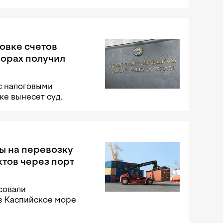
овке счетов
порах получил
с налоговыми
е вынесет суд.
ы на перевозку
тов через порт
совали
з Каспийское море