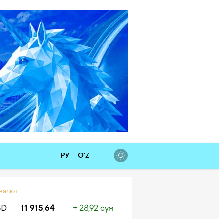
РУ
O‘Z
 валют
SD
11 915,64
+ 28,92 сум