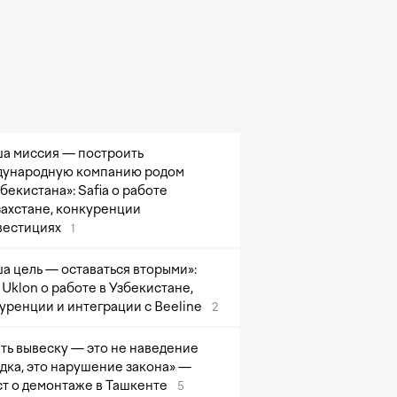
а миссия — построить
ународную компанию родом
збекистана»: Safia о работе
захстане, конкуренции
вестициях
1
а цель — оставаться вторыми»:
Uklon о работе в Узбекистане,
уренции и интеграции с Beeline
2
ть вывеску — это не наведение
дка, это нарушение закона» —
т о демонтаже в Ташкенте
5