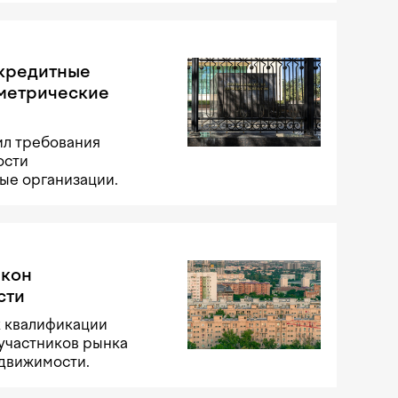
 кредитные
ометрические
ил требования
ости
ые организации.
акон
сти
к квалификации
участников рынка
едвижимости.