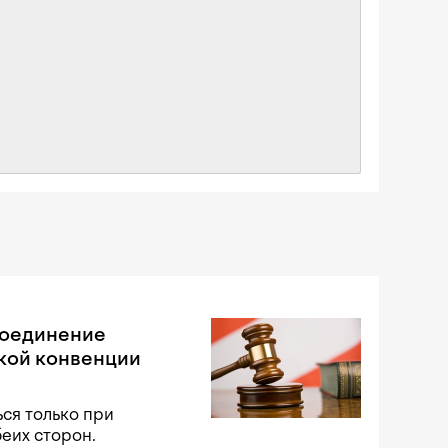
соединение
кой конвенции
ся только при
беих сторон.