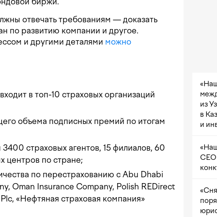
ондовой биржи.
лжны отвечать требованиям — доказать
ан по развитию компании и другое.
ессом и другими деталями
можно
«Наш
межд
 входит в топ-10 страховых организаций
из У
в Ка
щего объема подписных премий по итогам
и ин
«Наш
 3400 страховых агентов, 15 филиалов, 60
CEO 
х центров по стране;
конк
ичества по перестрахованию с Abu Dhabi
ny, Oman Insurance Company, Polish REDirect
«Сня
 Plc, «Нефтяная страховая компания»
поря
юрис