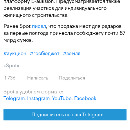
платформу E-auksion. Предусматривается также
реализация участков для индивидуального
жилищного строительства.
Ранее Spot
писал
, что продажа мест для радаров
за первые полгода принесла госбюджету почти 87
млрд сумов.
#
аукцион
#
госбюджет
#
земля
«Spot»
1 736
Написать
Поделиться
Spot в удобном формате:
Telegram
,
Instagram
,
YouTube
,
Facebook
Подпишитесь на наш Telegram