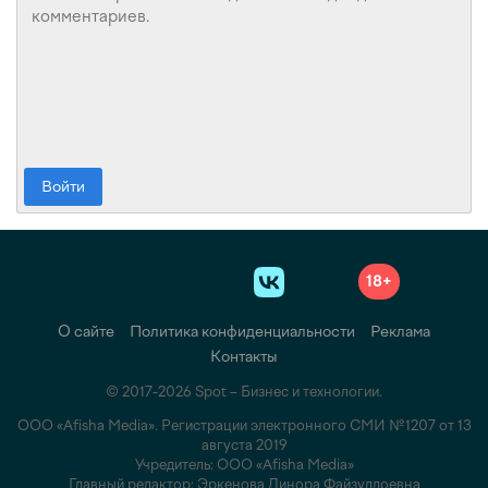
Войти
18+
О сайте
Политика конфиденциальности
Реклама
Контакты
© 2017-2026 Spot – Бизнес и технологии.
ООО «Afisha Media». Регистрации электронного СМИ №1207 от 13
августа 2019
Учредитель: ООО «Afisha Media»
Главный редактор: Эркенова Динора Файзуллоевна