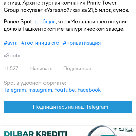
актива. Архитектурная компания Prime Tower
Group покупает «Узгазлойиха» за 21,5 млрд сумов.
Ранее Spot
сообщал
, что «Металлоинвест» купил
долю в Ташкентском металлургическом заводе.
#
ауга
#
гостиница сгб
#
приватизация
«Spot»
11 527
Написать
Поделиться
Spot в удобном формате:
Telegram
,
Instagram
,
YouTube
,
Facebook
Подпишитесь на наш Telegram