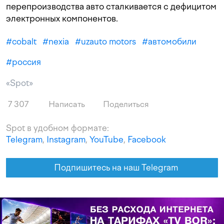
перепроизводства авто сталкивается с дефицитом
электронных компонентов.
#
cobalt
#
nexia
#
uzauto motors
#
автомобили
#
россия
«Spot»
7 307
Написать
Поделиться
Spot в удобном формате:
Telegram
,
Instagram
,
YouTube
,
Facebook
Подпишитесь на наш Telegram