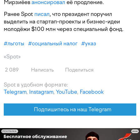
Мирзиёев
анонсировал
её продление.
Ранее Spot
писал
, что президент поручил
выделить на стартап-проекты и бизнес-идеи
молодёжи $100 млн через специальный фонд.
#
льготы
#
социальный налог
#
указ
«Spot»
2 089
Написать
Поделиться
Spot в удобном формате:
Telegram
,
Instagram
,
YouTube
,
Facebook
Подпишитесь на наш Telegram
РЕКЛАМА