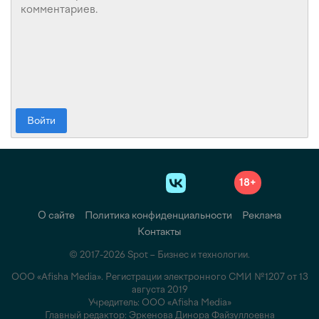
Войти
18+
О сайте
Политика конфиденциальности
Реклама
Контакты
© 2017-2026 Spot – Бизнес и технологии.
ООО «Afisha Media». Регистрации электронного СМИ №1207 от 13
августа 2019
Учредитель: ООО «Afisha Media»
Главный редактор: Эркенова Динора Файзуллоевна