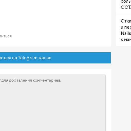
боль
OCTA
Отка
и пе
Nail
иться
к ма
ься на Telegram-канал