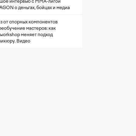
шое интервью с ММА-лигой
GON о деньгах, бойцах и медиа
з от спорных компонентов
реобучение мастеров: как
sworkshop меняет подход
никюру. Видео