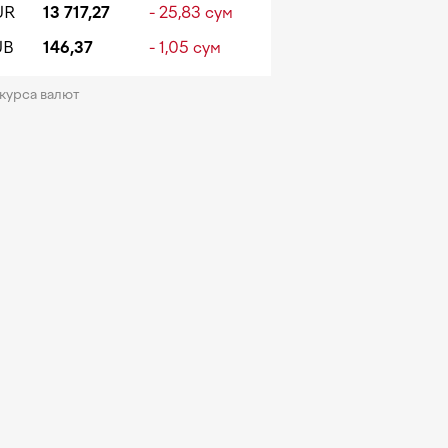
UR
13 717,27
- 25,83 сум
UB
146,37
- 1,05 сум
 курса валют