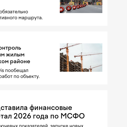
обязательно
тивного маршрута.
контроль
ым жилым
ком районе
vis пообещал
работ по объекту.
дставила финансовые
артал 2026 года по МСФО
ючевых показателей, запуске новых