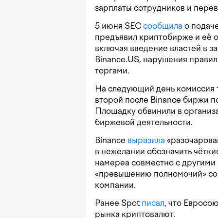
зарплаты сотрудников и перев
5 июня SEC
сообщила
о подаче
предъявил криптобирже и её 
включая введение властей в з
Binance.US, нарушения правил
торгами.
На следующий день комиссия
второй после Binance биржи п
Площадку обвинили в организа
биржевой деятельности.
Binance
выразила
«разочарован
в нежелании обозначить чётк
намереа совместно с другими
«превышению полномочий» со 
компании.
Ранее Spot
писал
, что Евросо
рынка криптовалют.