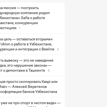
а миссия — построить
ународную компанию родом
збекистана»: Safia о работе
захстане, конкуренции
вестициях
1
а цель — оставаться вторыми»:
Uklon о работе в Узбекистане,
уренции и интеграции с Beeline
2
ть вывеску — это не наведение
дка, это нарушение закона» —
т о демонтаже в Ташкенте
5
ьзя просто скопировать Kaspi или
at» — Алексей Веретенов
ансформации банков Узбекистана
 уже не про спорт в чистом виде» —