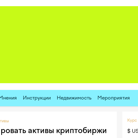
Мнения
Инструкции
Недвижимость
Мероприятия
Курс
тивы
ировать активы криптобиржи
$ U