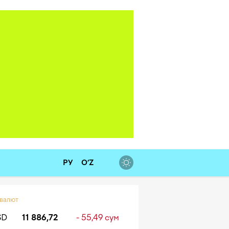
РУ
O‘Z
 валют
SD
11 886,72
- 55,49 сум