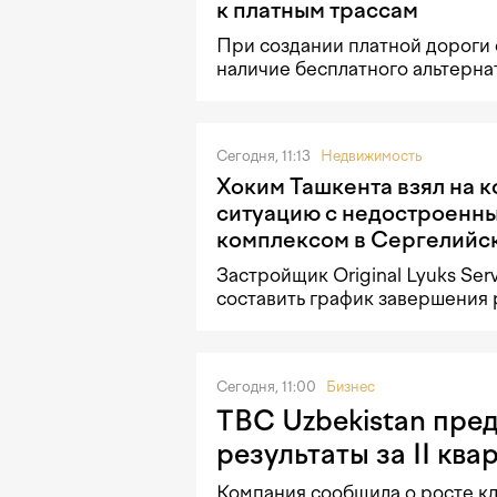
к платным трассам
При создании платной дороги 
наличие бесплатного альтерна
Сегодня, 11:13
Недвижимость
Хоким Ташкента взял на 
ситуацию с недостроенн
комплексом в Сергелийс
Застройщик Original Lyuks Ser
составить график завершения 
Сегодня, 11:00
Бизнес
TBC Uzbekistan пре
результаты за II кв
Компания сообщила о росте кл