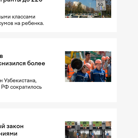
ными классами
сумов на ребенка.
в
снизился более
н Узбекистана,
 РФ сократилось
й закон
аниями