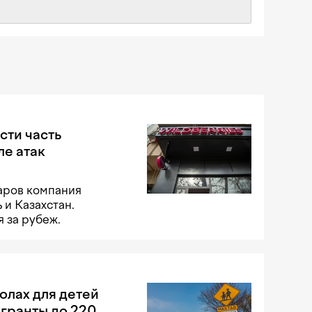
сти часть
ле атак
аров компания
 и Казахстан.
 за рубеж.
олах для детей
 гранты до 220