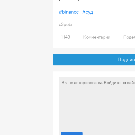
#
binance
#
суд
«Spot»
1 143
Комментарии
Подел
Подписат