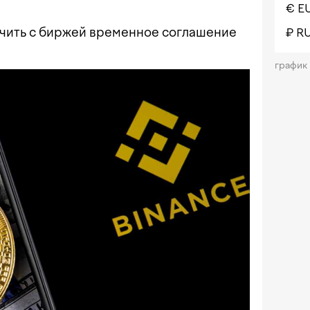
€ E
чить с биржей временное соглашение
₽ R
график