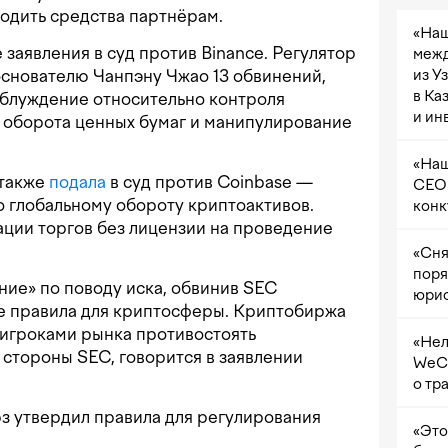
одить средства партнёрам.
«Наш
 заявления в суд против Binance. Регулятор
межд
основателю Чанпэну Чжао 13 обвинений,
из У
в Ка
аблуждение относительно контроля
и ин
 оборота ценных бумаг и манипулирование
«Наш
 также
подала
в суд против Coinbase —
CEO 
о глобальному обороту криптоактивов.
конк
ции торгов без лицензии на проведение
«Сня
поря
ие» по поводу иска, обвинив SEC
юрис
ие правила для криптосферы. Криптобиржа
 игроками рынка противостоять
«Нел
стороны SEC, говорится в заявлении
WeCh
о тр
юз утвердил правила для регулирования
«Это