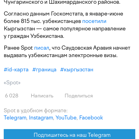
Чунгаринского и Шахимарданского районов.
Согласно данным Госкомстата, в январе-июне
более 815 тыс. узбекистанцев
посетили
Кыргызстан — самое популярное направление
у граждан Узбекистана.
Ранее Spot
писал
, что Саудовская Аравия начнет
выдавать узбекистанцам электронные визы.
#
id-карта
#
граница
#
кыргызстан
«Spot»
6 028
Написать
Поделиться
Spot в удобном формате:
Telegram
,
Instagram
,
YouTube
,
Facebook
Подпишитесь на наш Telegram