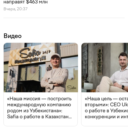
направят $463 млн
Вчера, 20:37
Видео
«Наша миссия — построить
«Наша цель — ост
международную компанию
вторыми»: CEO Uk
родом из Узбекистана»:
о работе в Узбеки
Safia о работе в Казахстане,
конкуренции и ин
конкуренции и инвестициях
с Beeline