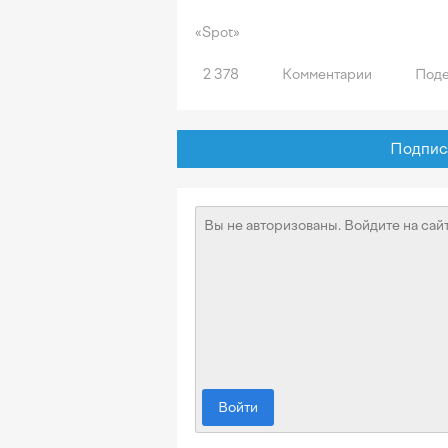
«Spot»
2 378
Комментарии
Поде
Подписат
Войти