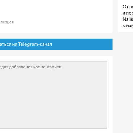
Отка
и пе
Nail
литься
к ма
ься на Telegram-канал