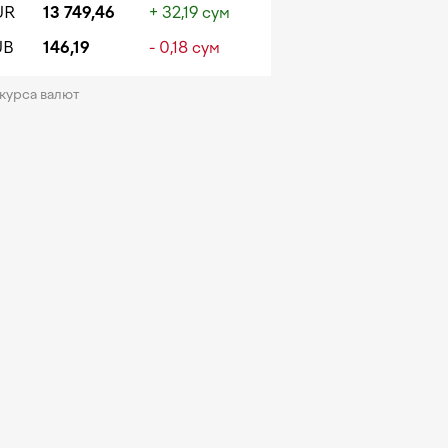
UR
13 749,46
+ 32,19 сум
UB
146,19
- 0,18 сум
 курса валют