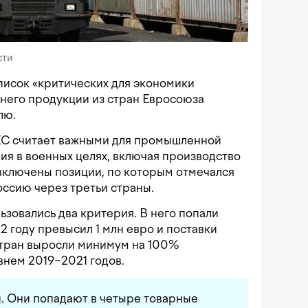
сти
писок «критических для экономики
 него продукции из стран Евросоюза
лю.
 ЕС считает важными для промышленной
ния в военных целях, включая производство
включены позиции, по которым отмечался
оссию через третьи страны.
ьзовались два критерия. В него попали
2 году превысил 1 млн евро и поставки
стран выросли минимум на 100%
внем 2019−2021 годов.
. Они попадают в четыре товарные