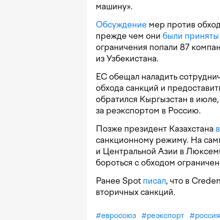
машину».
Обсуждение
мер против обхо
прежде чем они
были приняты
ограничения попали 87 компан
из Узбекистана.
ЕС обещал наладить сотруднич
обхода санкций и предоставит
обратился Кыргызстан в июле
за реэкспортом в Россию.
Позже президент Казахстана
санкционному режиму. На сам
и Центральной Азии в Люксем
бороться с обходом ограничен
Ранее Spot
писал
, что в Cred
вторичных санкций.
#
евросоюз
#
реэкспорт
#
россия