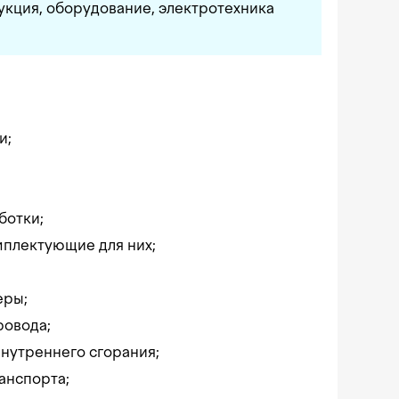
укция, оборудование, электротехника
и;
ботки;
плектующие для них;
еры;
ровода;
внутреннего сгорания;
анспорта;