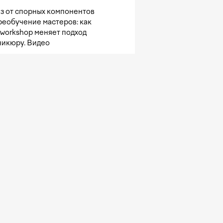
з от спорных компонентов
реобучение мастеров: как
sworkshop меняет подход
никюру. Видео