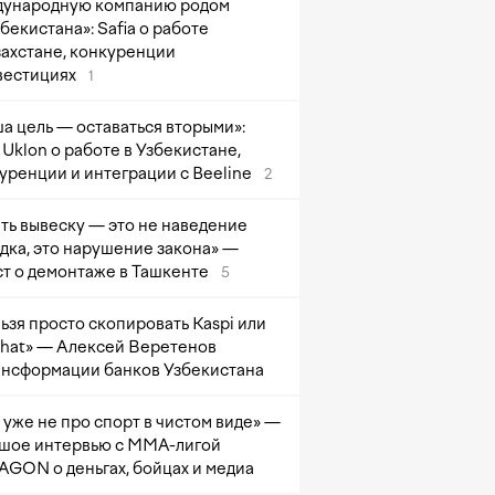
ународную компанию родом
збекистана»: Safia о работе
захстане, конкуренции
вестициях
1
а цель — оставаться вторыми»:
Uklon о работе в Узбекистане,
уренции и интеграции с Beeline
2
ть вывеску — это не наведение
дка, это нарушение закона» —
т о демонтаже в Ташкенте
5
ьзя просто скопировать Kaspi или
at» — Алексей Веретенов
ансформации банков Узбекистана
 уже не про спорт в чистом виде» —
шое интервью с ММА-лигой
GON о деньгах, бойцах и медиа