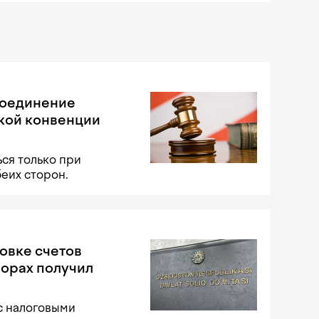
соединение
кой конвенции
ся только при
беих сторон.
овке счетов
порах получил
с налоговыми