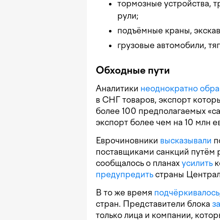
тормозные устройства, т
рули;
подъёмные краны,
экска
грузовые автомобили, тяг
Обходные пути
Аналитики
неоднократно
обра
в СНГ товаров, экспорт котор
более 100 предполагаемых «с
экспорт более чем на 10 млн е
Еврочиновники
высказывали
п
поставщиками санкций путём р
сообщалось о планах
усилить
к
предупредить
страны Централь
В то же время
подчёркивалось
стран. Представители блока
з
только лица и компании, кот