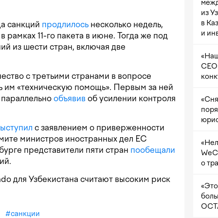
межд
из У
в Ка
да санкций
продлилось
несколько недель,
и ин
в рамках 11-го пакета в июне. Тогда же под
ий из шести стран, включая две
«Наш
CEO 
ество с третьими странами в вопросе
конк
ь им «техническую помощь». Первым за ней
, параллельно
объявив
об усилении контроля
«Сня
поря
юрис
выступил
с заявлением о приверженности
мите министров иностранных дел ЕС
«Нел
бурге представители пяти стран
пообещали
WeCh
ий.
о тр
endo для Узбекистана считают высоким риск
«Это
боль
OCTA
#
санкции