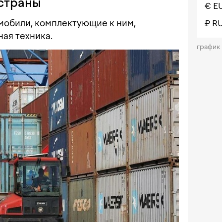
 страны
€ E
омобили, комплектующие к ним,
₽ R
ая техника.
график