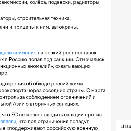
рансмиссии, колёса, подвески, радиаторы,
ваторы,
строительная техника;
ачи и прицепы к ним, автокраны.
щали
внимание
на резкий рост поставок
ых в Россию попал под санкции. Отмечались
анкционных аномалий», охватывающих
вро.
одозрения об обходе российскими
еэкспорта через соседние страны. С марта
онтроль за соблюдением ограничений и
ной Азии о вторичных санкциях.
, что ЕС не желает вводить санкции против
аявляли
, что под ограничения попадут
«Наш
орые «поддерживают российскую военную