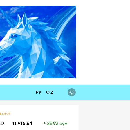
РУ
O‘Z
 валют
SD
11 915,64
+ 28,92 сум