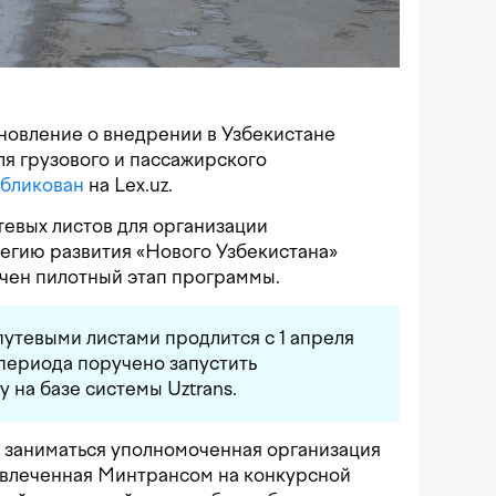
новление о внедрении в Узбекистане
ля грузового и пассажирского
бликован
на Lex.uz.
евых листов для организации
тегию развития «Нового Узбекистана»
ечен пилотный этап программы.
утевыми листами продлится с 1 апреля
о периода поручено запустить
на базе системы Uztrans.
 заниматься уполномоченная организация
ивлеченная Минтрансом на конкурсной