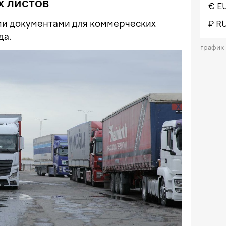
х листов
€ E
и документами для коммерческих
₽ R
да.
график