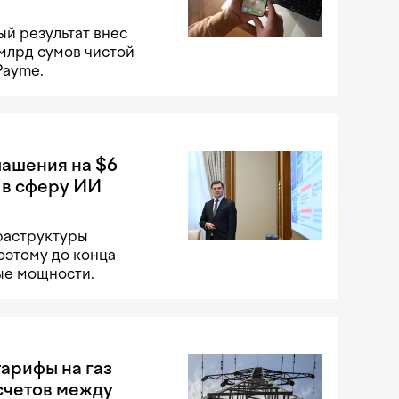
й результат внес
 млрд сумов чистой
Payme.
лашения на $6
 в сферу ИИ
раструктуры
оэтому до конца
ые мощности.
арифы на газ
счетов между