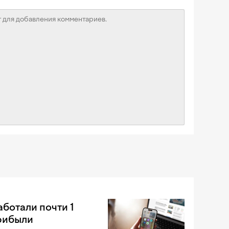
аботали почти 1
рибыли