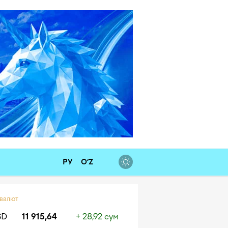
РУ
O‘Z
 валют
SD
11 915,64
+ 28,92 сум