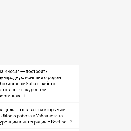
а миссия — построить
ународную компанию родом
збекистана»: Safia о работе
захстане, конкуренции
вестициях
1
а цель — оставаться вторыми»:
Uklon о работе в Узбекистане,
уренции и интеграции с Beeline
2