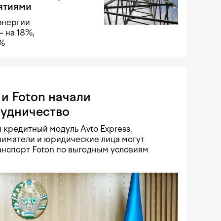
ятиями
энергии
 на 18%,
8%
и Foton начали
рудничество
 кредитный модуль Avto Express,
иматели и юридические лица могут
нспорт Foton по выгодным условиям