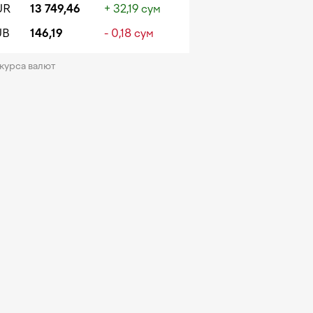
UR
13 749,46
+ 32,19 сум
UB
146,19
- 0,18 сум
 курса валют