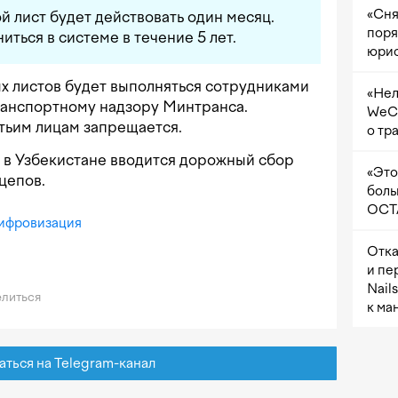
«Сня
 лист будет действовать один месяц.
поря
ться в системе в течение 5 лет.
юрис
х листов будет выполняться сотрудниками
«Нел
анспортному надзору Минтранса.
WeCh
тьим лицам запрещается.
о тр
ля в Узбекистане вводится дорожный сбор
«Это
цепов.
боль
OCTA
ифровизация
Отка
и пе
Nail
литься
к ма
ься на Telegram-канал