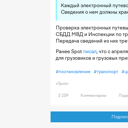
Каждый электронный путевой
Сведения о нем должны храни
Проверка электронных путевы
СБДД МВД и Инспекции по тр
Передача сведений из них тре
Ранее Spot
писал
, что с апре
для грузовиков и грузовых при
#
постановление
#
транспорт
#
ц
«Spot»
3 259
Комментарии
Поде
Подписат