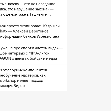
ть вывеску — это не наведение
дка, это нарушение закона» —
т о демонтаже в Ташкенте
5
ьзя просто скопировать Kaspi или
at» — Алексей Веретенов
ансформации банков Узбекистана
 уже не про спорт в чистом виде» —
шое интервью с ММА-лигой
GON о деньгах, бойцах и медиа
з от спорных компонентов
реобучение мастеров: как
sworkshop меняет подход
никюру. Видео