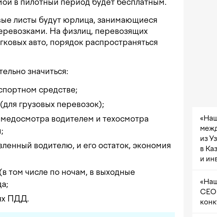
мой в пилотный период будет бесплатным.
ые листы будут юрлица, занимающиеся
еревозками. На физлиц, перевозящих
гковых авто, порядок распространяться
тельно значиться:
спортном средстве;
 (для грузовых перевозок);
«Наш
 медосмотра водителем и техосмотра
межд
;
из У
вленный водителю, и его остаток, экономия
в Ка
и ин
(в том числе по ночам, в выходные
«Наш
да;
CEO 
ях ПДД.
конк