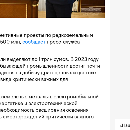
пективные проекты по редкоземельным
$500 млн,
сообщает
пресс-служба
и выделяют до 1 трлн сумов. В 2023 году
обывающей промышленности достиг почти
ходится на добычу драгоценных и цветных
 вида критически важных для
коземельные металлы в электромобильной
нергетике и электротехнической
необходимость расширения освоения
ых месторождений критически важного
«Наш