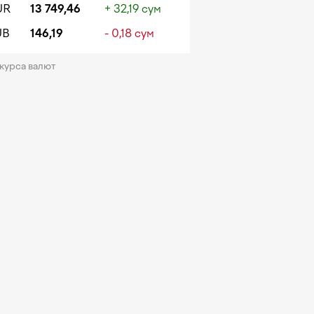
UR
13 749,46
+ 32,19 сум
UB
146,19
- 0,18 сум
 курса валют