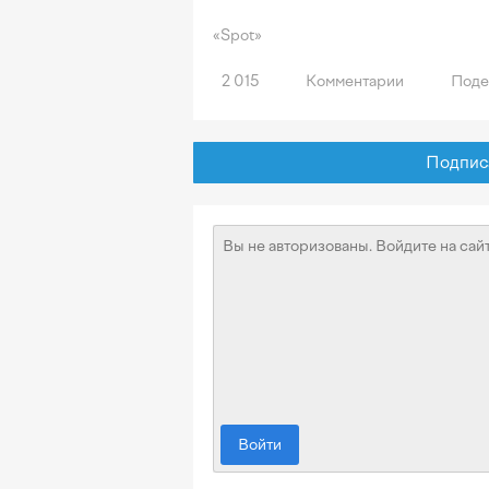
«Spot»
2 015
Комментарии
Поде
Подписат
Войти