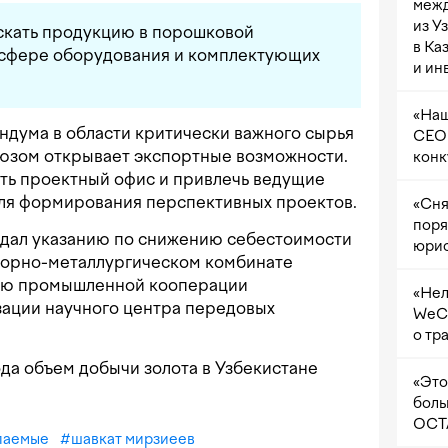
межд
из У
скать продукцию в порошковой
в Ка
в сфере оборудования и комплектующих
и ин
«Наш
дума в области критически важного сырья
CEO 
юзом открывает экспортные возможности.
конк
ть проектный офис и привлечь ведущие
для формирования перспективных проектов.
«Сня
поря
а дал указанию по снижению себестоимости
юрис
горно-металлургическом комбинате
ию промышленной кооперации
«Нел
изации научного центра передовых
WeCh
о тр
года объем добычи золота в Узбекистане
«Это
боль
OCTA
паемые
#
шавкат мирзиеев