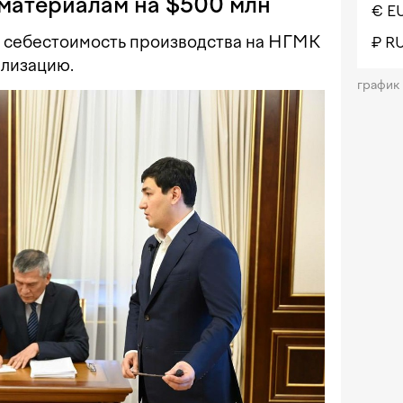
материалам на $500 млн
€ E
ь себестоимость производства на НГМК
₽ R
ализацию.
график