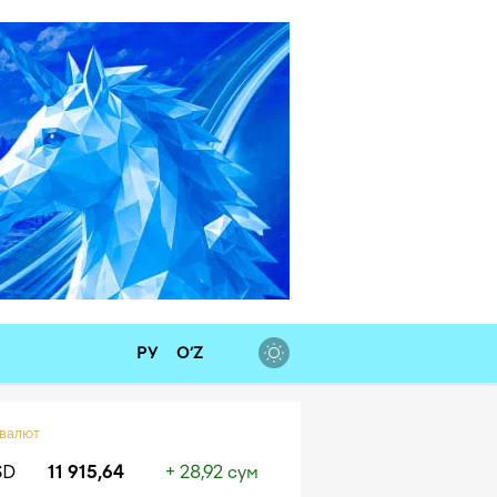
РУ
O‘Z
 валют
SD
11 915,64
+ 28,92 сум