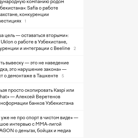
ународную компанию родом
збекистана»: Safia о работе
захстане, конкуренции
вестициях
1
а цель — оставаться вторыми»:
Uklon о работе в Узбекистане,
уренции и интеграции с Beeline
2
ть вывеску — это не наведение
дка, это нарушение закона» —
т о демонтаже в Ташкенте
5
ьзя просто скопировать Kaspi или
at» — Алексей Веретенов
ансформации банков Узбекистана
 уже не про спорт в чистом виде» —
шое интервью с ММА-лигой
GON о деньгах, бойцах и медиа