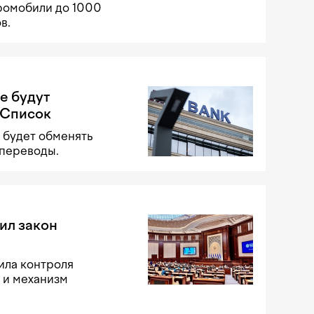
тромобили до 1000
в.
е будут
 Список
 будет обменять
 переводы.
ил закон
ила контроля
 и механизм