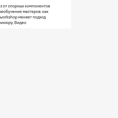
з от спорных компонентов
реобучение мастеров: как
sworkshop меняет подход
никюру. Видео