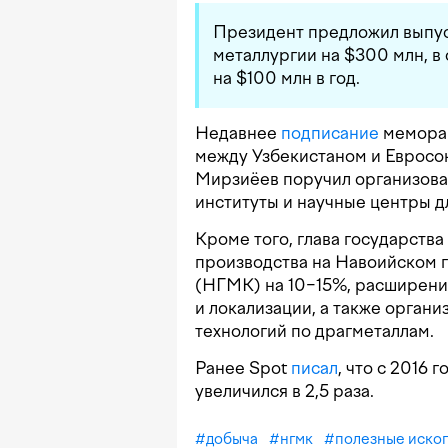
Президент предложил выпу
металлургии на $300 млн, 
на $100 млн в год.
Недавнее
подписание
меморан
между Узбекистаном и Евросо
Мирзиёев поручил организова
институты и научные центры 
Кроме того, глава государств
производства на Навоийском 
(НГМК) на 10−15%, расширен
и локализации, а также орган
технологий по драгметаллам.
Ранее Spot
писал
, что с 2016 
увеличился в 2,5 раза.
#
добыча
#
нгмк
#
полезные иско