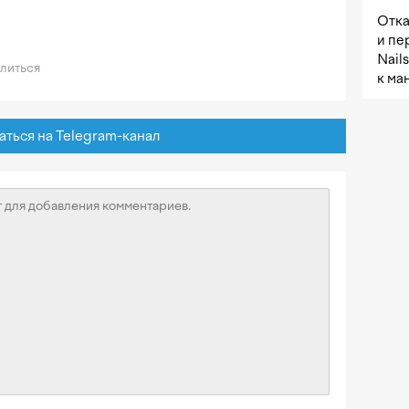
Отка
и пе
Nail
литься
к ма
ься на Telegram-канал