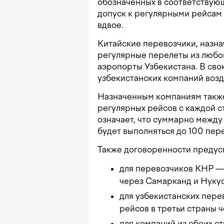
обозначенных в соответствую
допуск к регулярными рейсам
вдвое.
Китайские перевозчики, назна
регулярные перелеты из любо
аэропорты Узбекистана. В сво
узбекистанских компаний возд
Назначенным компаниям также
регулярных рейсов с каждой с
означает, что суммарно межд
будет выполняться до 100 пер
Также договоренности предус
для перевозчиков КНР —
через Самарканд и Нукус
для узбекистанских пер
рейсов в третьи страны ч
для компаний из обеих с