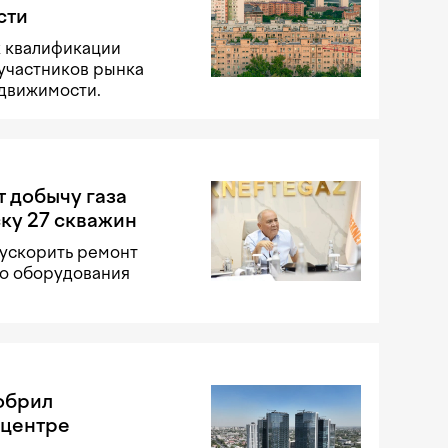
сти
к квалификации
участников рынка
едвижимости.
т добычу газа
ску 27 скважин
 ускорить ремонт
го оборудования
добрил
 центре