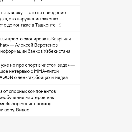
ть вывеску — это не наведение
дка, это нарушение закона» —
т о демонтаже в Ташкенте
5
ьзя просто скопировать Kaspi или
at» — Алексей Веретенов
ансформации банков Узбекистана
 уже не про спорт в чистом виде» —
шое интервью с ММА-лигой
GON о деньгах, бойцах и медиа
з от спорных компонентов
реобучение мастеров: как
sworkshop меняет подход
никюру. Видео