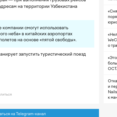
 адресам на территории Узбекистана
«Сня
поря
юрис
е компании смогут использовать
го неба» в китайских аэропортах
«Нел
полетов на основе «пятой свободы».
WeCh
о тр
планирует запустить туристический поезд
«Это
боль
OCTA
Отка
и пе
Nail
литься
к ма
ься на Telegram-канал