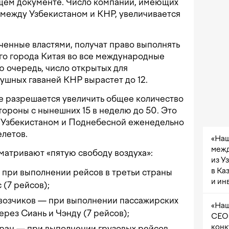
щем документе. Число компаний, имеющих
 между Узбекистаном и КНР, увеличивается
ченные властями, получат право выполнять
го города Китая во все международные
ю очередь, число открытых для
ушных гаваней КНР вырастет до 12.
 разрешается увеличить общее количество
тороны с нынешних 15 в неделю до 50. Это
у Узбекистаном и Поднебесной еженедельно
елетов.
«Наш
межд
матривают «пятую свободу воздуха»:
из У
в Ка
 при выполнении рейсов в третьи страны
и ин
 (7 рейсов);
евозчиков — при выполнении пассажирских
«Наш
ерез Сиань и Чэнду (7 рейсов);
CEO 
конк
тран — при выполнении грузовых рейсов