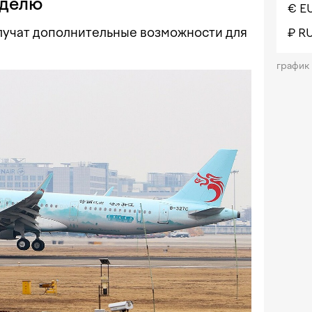
еделю
€ E
лучат дополнительные возможности для
₽ R
график