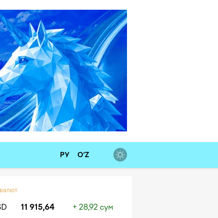
РУ
O‘Z
 валют
SD
11 915,64
+ 28,92 сум