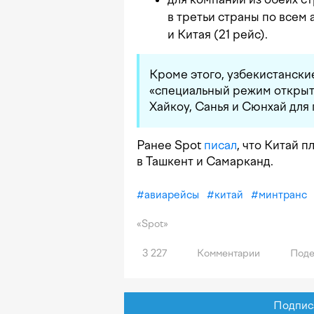
в третьи страны по всем
и Китая (21 рейс).
Кроме этого, узбекистански
«специальный режим открыто
Хайкоу, Санья и Сюнхай для 
Ранее Spot
писал
, что Китай 
в Ташкент и Самарканд.
#
авиарейсы
#
китай
#
минтранс
«Spot»
3 227
Комментарии
Поде
Подписат