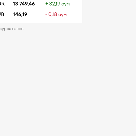
UR
13 749,46
+ 32,19 сум
UB
146,19
- 0,18 сум
 курса валют