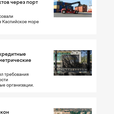
тов через порт
совали
з Каспийское море
 кредитные
ометрические
ил требования
ости
ые организации.
акон