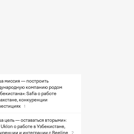
а миссия — построить
ународную компанию родом
збекистана»: Safia о работе
захстане, конкуренции
вестициях
1
а цель — оставаться вторыми»:
Uklon о работе в Узбекистане,
уренции и интеграции с Beeline
2