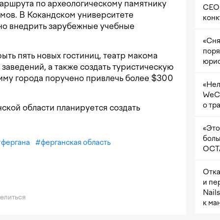
маршрута по археологическому памятнику
CEO 
умов. В Кокандском университете
конк
ено внедрить зарубежные учебные
«Сня
поря
ыть пять новых гостиниц, театр макома
юрис
 заведений, а также создать туристическую
киму города поручено привлечь более $300
«Нел
WeCh
о тр
анской области планируется создать
«Это
боль
#
фергана
#
ферганская область
OCTA
Отка
и пе
Nail
елиться
к ма