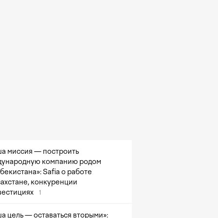
а миссия — построить
ународную компанию родом
збекистана»: Safia о работе
захстане, конкуренции
вестициях
1
а цель — оставаться вторыми»: