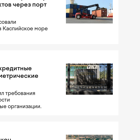
тов через порт
совали
з Каспийское море
 кредитные
ометрические
ил требования
ости
ые организации.
акон