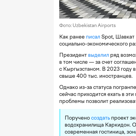
Фото: Uzbekistan Airports
Как ранее
писал
Spot, Шавкат
социально-экономического ра
Президент
выделил
ряд возмож
в том числе — за счет соглаш
с Кыргызстаном. В 2023 году 
свыше 400 тыс. иностранцев.
Однако из-за статуса погранп
сейчас приходится ехать в эт
проблемы позволит реализоват
Поручено
создать
проект эк
водохранилища Каркидон. Ож
современная гостиница, зон