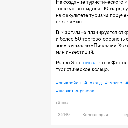
На создание туристического 
Тепакурган выделят 10 млрд с
на факультете туризма поруч
программы.
В Маргилане планируется откр
и более 50 торгово-сервисных
зону в махалле «Пичокчи». Хо
млн инвестиций.
Ранее Spot
писал
, что в Ферг
туристическое кольцо.
#
авиарейсы
#
коканд
#
туризм
#
шавкат мирзиеев
«Spot»
26 140
Комментарии
Под