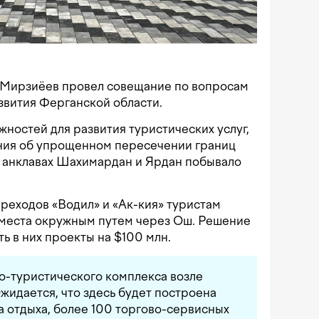
 Мирзиёев провел совещание по вопросам
звития Ферганской области.
ностей для развития туристических услуг,
ения об упрощенном пересечении границ
в анклавах Шахимардан и Ярдан побывало
ереходов «Водил» и «Ак-кия» туристам
и места окружным путем через Ош. Решение
ь в них проекты на $100 млн.
о-туристического комплекса возле
идается, что здесь будет построена
а отдыха, более 100 торгово-сервисных