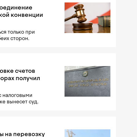
соединение
кой конвенции
ся только при
беих сторон.
овке счетов
порах получил
с налоговыми
е вынесет суд.
ы на перевозку