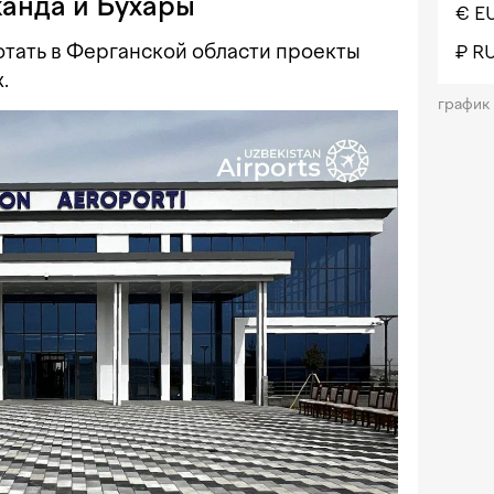
канда и Бухары
€ E
тать в Ферганской области проекты
₽ R
.
график