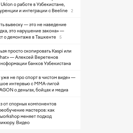
Uklon о работе в Узбекистане,
уренции и интеграции с Beeline
2
ть вывеску — это не наведение
дка, это нарушение закона» —
т о демонтаже в Ташкенте
5
ьзя просто скопировать Kaspi или
at» — Алексей Веретенов
ансформации банков Узбекистана
 уже не про спорт в чистом виде» —
шое интервью с ММА-лигой
GON о деньгах, бойцах и медиа
з от спорных компонентов
реобучение мастеров: как
sworkshop меняет подход
никюру. Видео