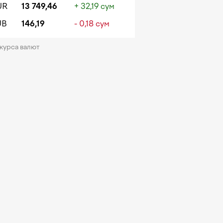
UR
13 749,46
+ 32,19 сум
UB
146,19
- 0,18 сум
 курса валют