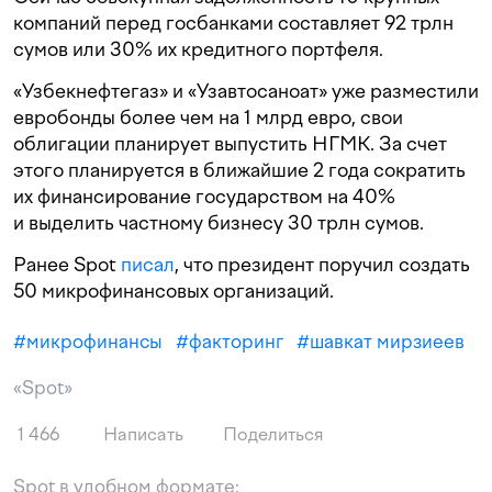
компаний перед госбанками составляет 92 трлн
сумов или 30% их кредитного портфеля.
«Узбекнефтегаз» и «Узавтосаноат» уже разместили
евробонды более чем на 1 млрд евро, свои
облигации планирует выпустить НГМК. За счет
этого планируется в ближайшие 2 года сократить
их финансирование государством на 40%
и выделить частному бизнесу 30 трлн сумов.
Ранее Spot
писал
, что президент поручил создать
50 микрофинансовых организаций.
#
микрофинансы
#
факторинг
#
шавкат мирзиеев
«Spot»
1 466
Написать
Поделиться
Spot в удобном формате: