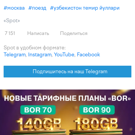
#
москва
#
поезд
#
узбекистон темир йуллари
«Spot»
7 151
Написать
Поделиться
Spot в удобном формате:
Telegram
,
Instagram
,
YouTube
,
Facebook
Подпишитесь на наш Telegram