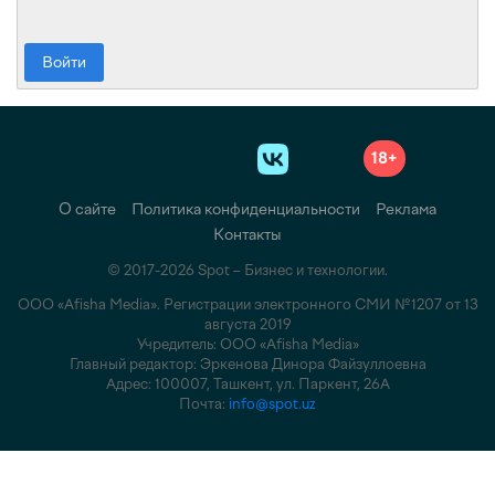
Войти
18+
О сайте
Политика конфиденциальности
Реклама
Контакты
© 2017-2026 Spot – Бизнес и технологии.
ООО «Afisha Media». Регистрации электронного СМИ №1207 от 13
августа 2019
Учредитель: ООО «Afisha Media»
Главный редактор: Эркенова Динора Файзуллоевна
Адрес: 100007, Ташкент, ул. Паркент, 26А
Почта:
info@spot.uz