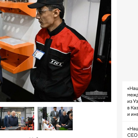
«Наш
межд
из У
в Ка
и ин
«Наш
CEO 