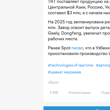
TRT поставляет продукцию на 
Центральной Азии, Россию, Ук
составил $3 млн, а с начала н
На 2025 год запланирована ре
млн. Завод освоит выпуск дета
Geely, Dongfeng, увеличит прои
рабочих места.
Ранее Spot
писал
, что в Узбе
приостановили производство 
#
technologies of real time
#
автоп
#
шавкат мирзиеев
«Spot»
2 418
Комментарии
Поде