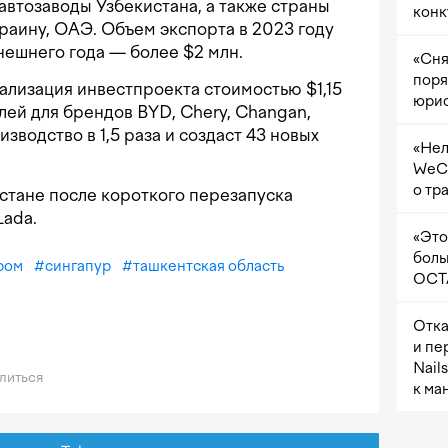
автозаводы Узбекистана, а также страны
конк
раину, ОАЭ. Объем экспорта в 2023 году
ынешнего года — более $2 млн.
«Сня
поря
ализация инвестпроекта стоимостью $1,15
юрис
лей для брендов BYD, Chery, Changan,
зводство в 1,5 раза и создаст 43 новых
«Нел
WeCh
о тр
кистане после короткого перезапуска
Lada.
«Это
боль
ром
#
сингапур
#
ташкентская область
OCTA
Отка
и пе
Nail
литься
к ма