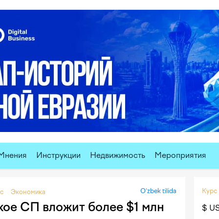
Мнения
Инструкции
Недвижимость
Мероприятия
O‘zbek tilida
Курс
с
Экономика
кое СП вложит более $1 млн
$ U