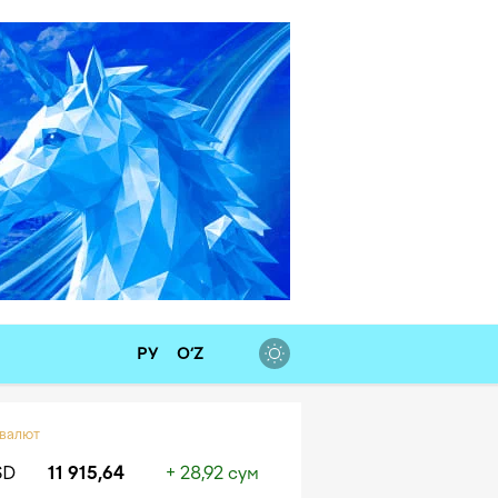
РУ
O‘Z
 валют
SD
11 915,64
+ 28,92 сум