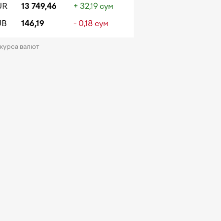
UR
13 749,46
+ 32,19 сум
UB
146,19
- 0,18 сум
 курса валют