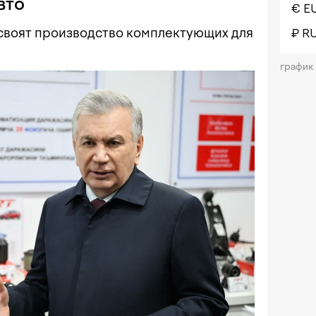
вто
€ E
своят производство комплектующих для
₽ R
график