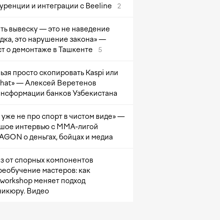
уренции и интеграции с Beeline
2
ть вывеску — это не наведение
дка, это нарушение закона» —
т о демонтаже в Ташкенте
5
ьзя просто скопировать Kaspi или
at» — Алексей Веретенов
ансформации банков Узбекистана
 уже не про спорт в чистом виде» —
шое интервью с ММА-лигой
GON о деньгах, бойцах и медиа
з от спорных компонентов
реобучение мастеров: как
sworkshop меняет подход
никюру. Видео