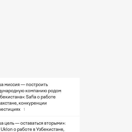
а миссия — построить
ународную компанию родом
збекистана»: Safia о работе
захстане, конкуренции
вестициях
1
а цель — оставаться вторыми»:
Uklon о работе в Узбекистане,