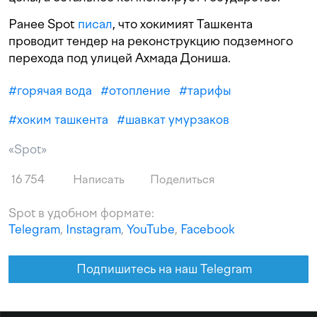
Ранее Spot
писал
, что хокимият Ташкента
проводит тендер на реконструкцию подземного
перехода под улицей Ахмада Дониша.
#
горячая вода
#
отопление
#
тарифы
#
хоким ташкента
#
шавкат умурзаков
«Spot»
16 754
Написать
Поделиться
Spot в удобном формате:
Telegram
,
Instagram
,
YouTube
,
Facebook
Подпишитесь на наш Telegram