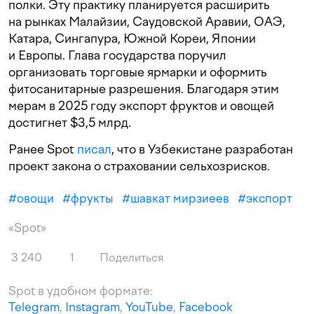
полки. Эту практику планируется расширить
на рынках Малайзии, Саудовской Аравии, ОАЭ,
Катара, Сингапура, Южной Кореи, Японии
и Европы. Глава государства поручил
организовать торговые ярмарки и оформить
фитосанитарные разрешения. Благодаря этим
мерам в 2025 году экспорт фруктов и овощей
достигнет $3,5 млрд.
Ранее Spot
писал
, что в Узбекистане разработан
проект закона о страховании сельхозрисков.
#
овощи
#
фрукты
#
шавкат мирзиеев
#
экспорт
«Spot»
3 240
1
Поделиться
Spot в удобном формате:
Telegram
,
Instagram
,
YouTube
,
Facebook