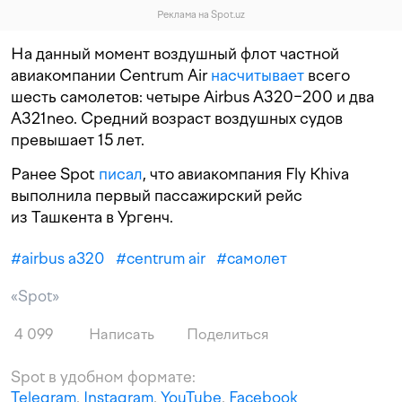
Реклама на Spot.uz
На данный момент воздушный флот частной
авиакомпании Centrum Air
насчитывает
всего
шесть самолетов: четыре Airbus A320−200 и два
A321neo. Средний возраст воздушных судов
превышает 15 лет.
Ранее Spot
писал
, что авиакомпания Fly Khiva
выполнила первый пассажирский рейс
из Ташкента в Ургенч.
#
airbus a320
#
centrum air
#
самолет
«Spot»
4 099
Написать
Поделиться
Spot в удобном формате:
Telegram
,
Instagram
,
YouTube
,
Facebook