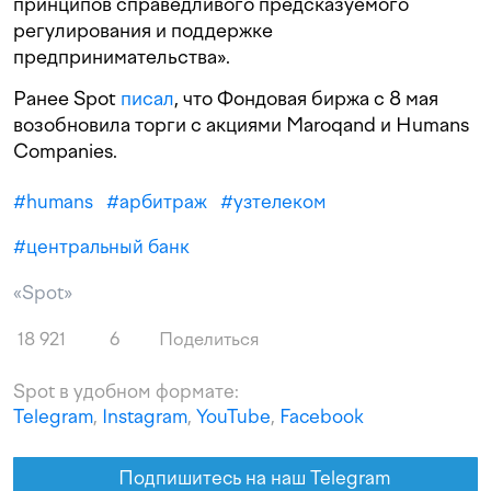
принципов справедливого предсказуемого
регулирования и поддержке
предпринимательства».
Ранее Spot
писал
, что Фондовая биржа с 8 мая
возобновила торги с акциями Maroqand и Humans
Companies.
#
humans
#
арбитраж
#
узтелеком
#
центральный банк
«Spot»
18 921
6
Поделиться
Spot в удобном формате:
Telegram
,
Instagram
,
YouTube
,
Facebook
Подпишитесь на наш Telegram