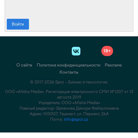
Войти
18+
О сайте
Политика конфиденциальности
Реклама
Контакты
© 2017-2026 Spot – Бизнес и технологии.
ООО «Afisha Media». Регистрации электронного СМИ №1207 от 13
августа 2019
Учредитель: ООО «Afisha Media»
Главный редактор: Эркенова Динора Файзуллоевна
Адрес: 100007, Ташкент, ул. Паркент, 26А
Почта:
info@spot.uz