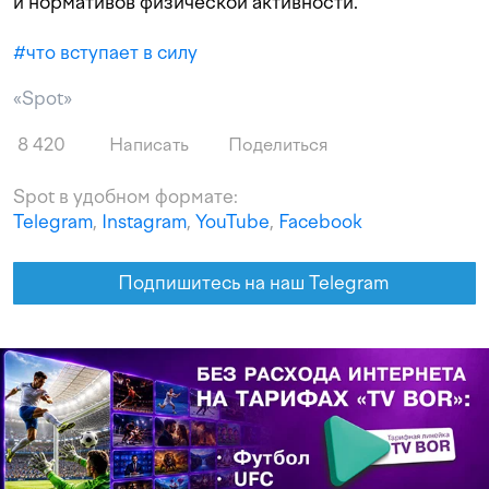
и нормативов физической активности.
#
что вступает в силу
«Spot»
8 420
Написать
Поделиться
Spot в удобном формате:
Telegram
,
Instagram
,
YouTube
,
Facebook
Подпишитесь на наш Telegram