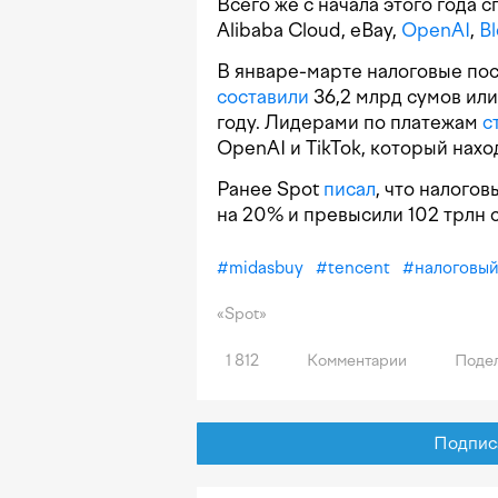
Всего же с начала этого года 
Alibaba Cloud, eBay,
OpenAI
,
B
В январе-марте налоговые пос
составили
36,2 млрд сумов или 
году. Лидерами по платежам
с
OpenAI и TikTok, который нахо
Ранее Spot
писал
, что налого
на 20% и превысили 102 трлн 
#
midasbuy
#
tencent
#
налоговый
«Spot»
1 812
Комментарии
Подел
Подписат