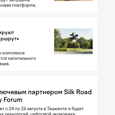
ровая платформа.
ируют
аршрут»
о комплекса
тся капитального
вьев.
ючевым партнером Silk Road
y Forum
с 24 по 26 августа в Ташкенте и будет
х технологий, цифровой экономики