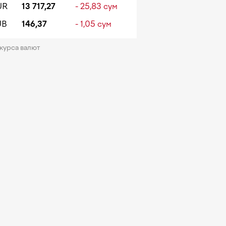
UR
13 717,27
- 25,83 сум
UB
146,37
- 1,05 сум
 курса валют