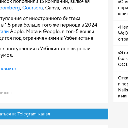
список пополнили 15 компаний, включая
«Сня
loomberg
,
Coursera
, Canva, ivi.ru.
поря
юрис
тупления от иностранного бигтеха
в 1,5 раза больше того же периода в 2024
«Нел
тали
Apple, Meta и Google, в топ-5 вошли
WeCh
дится под ограничениями в Узбекистане.
о тр
вые поступления в Узбекистане выросли
«Это
сумов.
боль
OCTA
 комитет
Отка
и пе
Nail
иться
к ма
ься на Telegram-канал