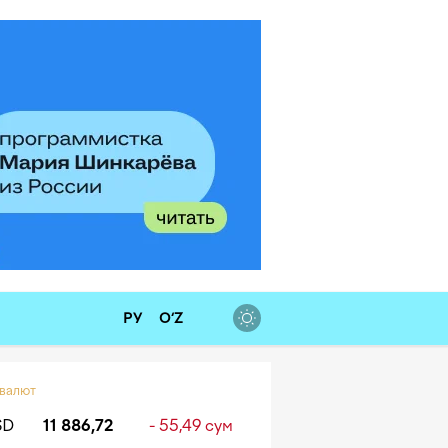
РУ
O‘Z
 валют
SD
11 886,72
- 55,49 сум