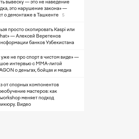
ть вывеску — это не наведение
дка, это нарушение закона» —
т о демонтаже в Ташкенте
5
ьзя просто скопировать Kaspi или
at» — Алексей Веретенов
ансформации банков Узбекистана
 уже не про спорт в чистом виде» —
шое интервью с ММА-лигой
GON о деньгах, бойцах и медиа
з от спорных компонентов
реобучение мастеров: как
sworkshop меняет подход
никюру. Видео