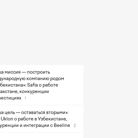
а миссия — построить
ународную компанию родом
збекистана»: Safia о работе
захстане, конкуренции
вестициях
1
а цель — оставаться вторыми»:
Uklon о работе в Узбекистане,
уренции и интеграции с Beeline
2