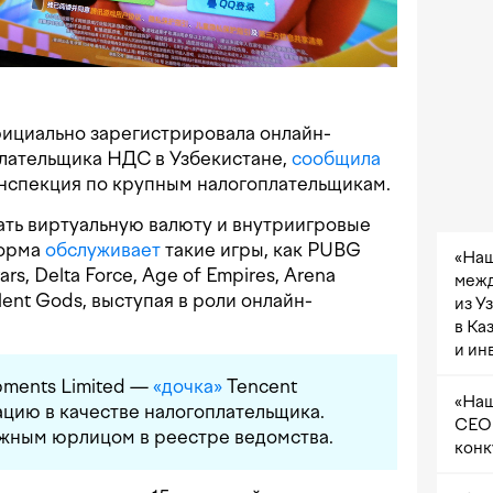
фициально зарегистрировала онлайн-
плательщика НДС в Узбекистане,
сообщила
нспекция по крупным налогоплательщикам.
ать виртуальную валюту и внутриигровые
форма
обслуживает
такие игры, как PUBG
«Наш
ars, Delta Force, Age of Empires, Arena
межд
Silent Gods, выступая в роли онлайн-
из У
в Ка
и ин
pments Limited —
«дочка»
Tencent
«Наш
цию в качестве налогоплательщика.
CEO 
жным юрлицом в реестре ведомства.
конк