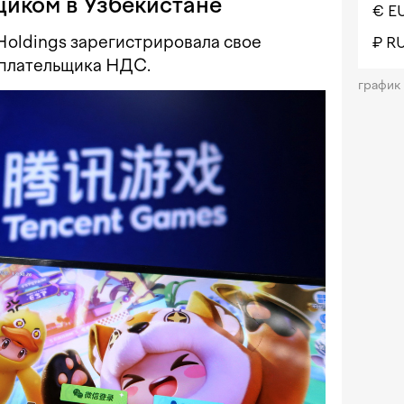
щиком в Узбекистане
€ E
Holdings зарегистрировала свое
₽ R
 плательщика НДС.
график