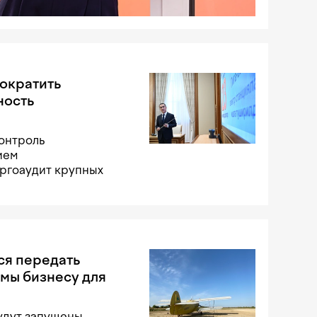
ократить
ность
онтроль
ием
ергоаудит крупных
ся передать
мы бизнесу для
удут запущены