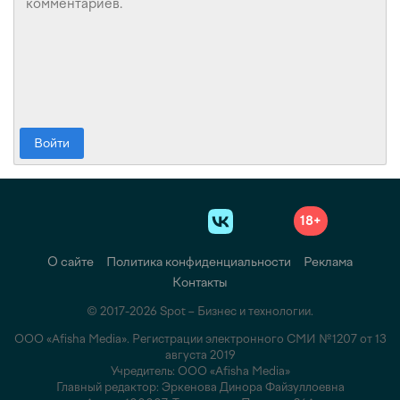
Войти
18+
О сайте
Политика конфиденциальности
Реклама
Контакты
© 2017-2026 Spot – Бизнес и технологии.
ООО «Afisha Media». Регистрации электронного СМИ №1207 от 13
августа 2019
Учредитель: ООО «Afisha Media»
Главный редактор: Эркенова Динора Файзуллоевна