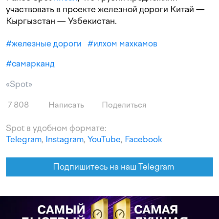
участвовать в проекте железной дороги Китай —
Кыргызстан — Узбекистан.
#
железные дороги
#
илхом махкамов
#
самарканд
«Spot»
7 808
Написать
Поделиться
Spot в удобном формате:
Telegram
,
Instagram
,
YouTube
,
Facebook
Подпишитесь на наш Telegram