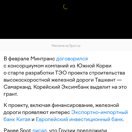
Реклама на Spot.uz
В феврале Минтранс
договорился
с консорциумом компаний из Южной Кореи
о старте разработки ТЭО проекта строительства
высокоскоростной железной дороги Ташкент —
Самарканд. Корейский Эксимбанк выделит на это
грант.
К проекту, включая финансирование, железной
дороги проявляют интерес
Экспортно-импортный
банк Китая
и
Европейский инвестиционный банк
.
Ранее Spot
писал
, что Грузии предложили