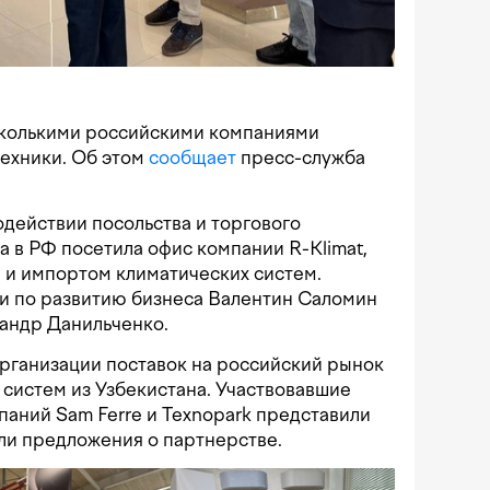
есколькими российскими компаниями
техники. Об этом
сообщает
пресс-служба
действии посольства и торгового
а в РФ посетила офис компании R-Klimat,
и импортом климатических систем.
и по развитию бизнеса Валентин Саломин
андр Данильченко.
рганизации поставок на российский рынок
 систем из Узбекистана. Участвовавшие
паний Sam Ferre и Texnopark представили
ли предложения о партнерстве.