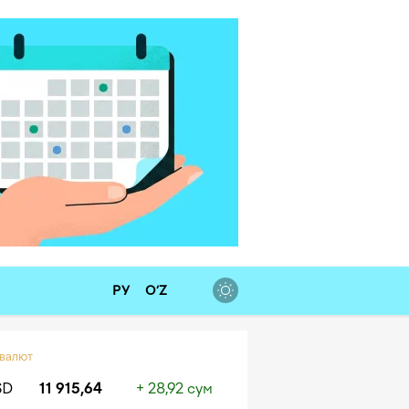
РУ
O‘Z
 валют
SD
11 915,64
+ 28,92 сум