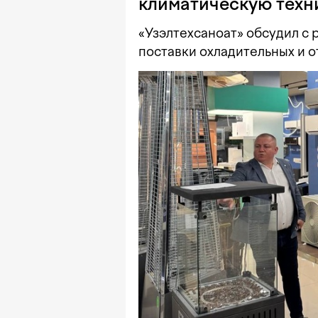
климатическую техн
«Узэлтехсаноат» обсудил с
поставки охладительных и 