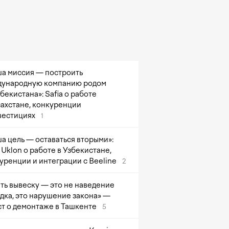
а миссия — построить
ународную компанию родом
збекистана»: Safia о работе
захстане, конкуренции
вестициях
1
а цель — оставаться вторыми»:
Uklon о работе в Узбекистане,
уренции и интеграции с Beeline
2
ть вывеску — это не наведение
дка, это нарушение закона» —
т о демонтаже в Ташкенте
5