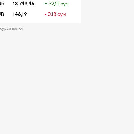
UR
13 749,46
+ 32,19 сум
UB
146,19
- 0,18 сум
 курса валют