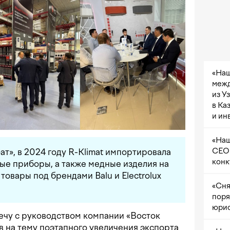
«Наш
межд
из У
в Ка
и ин
«Наш
CEO 
ат», в 2024 году R-Klimat импортировала
конк
ые приборы, а также медные изделия на
товары под брендами Balu и Electrolux
«Сня
поря
юрис
ечу с руководством компании «Восток
 на тему поэтапного увеличения экспорта