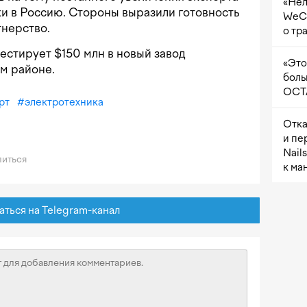
«Нел
и в Россию. Стороны выразили готовность
WeCh
тнерство.
о тр
нвестирует $150 млн в новый завод
«Это
м районе.
боль
OCTA
рт
#
электротехника
Отка
и пе
Nail
иться
к ма
ься на Telegram-канал