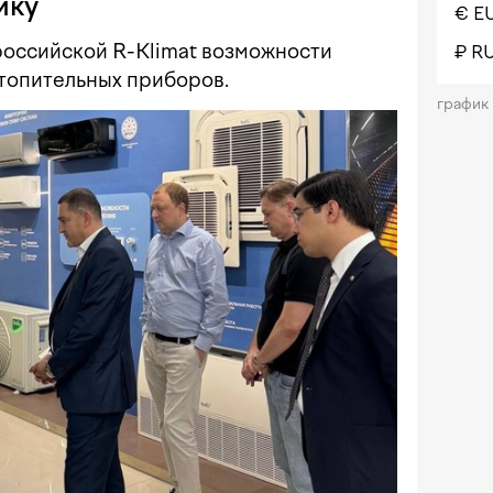
ику
€ E
 российской R-Klimat возможности
₽ R
отопительных приборов.
график