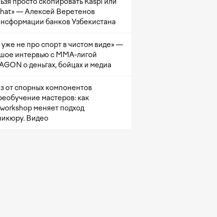
ьзя просто скопировать Kaspi или
at» — Алексей Веретенов
ансформации банков Узбекистана
 уже не про спорт в чистом виде» —
шое интервью с ММА-лигой
GON о деньгах, бойцах и медиа
з от спорных компонентов
реобучение мастеров: как
sworkshop меняет подход
никюру. Видео