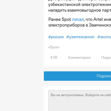
узбекистанской электротехник
наладить взаимовыгодное пар
Ранее Spot
писал
, что Artel и
электроприборов в Зааминско
#
россия
#
узэлтехсаноат
#
экспо
«Spot»
4 151
Комментарии
Подел
Подписат