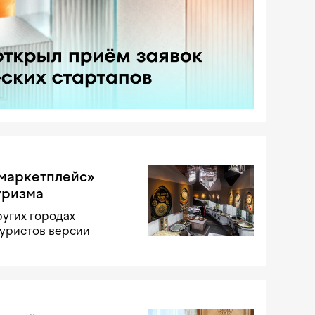
«маркетплейс»
уризма
ругих городах
туристов версии