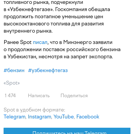
топливного рынка, подчеркнули
в «Узбекнефтегазе». Госкомпания обещала
продолжить поэтапное уменьшение цен
высокооктанового топлива для развития
внутреннего рынка.
Ранее Spot
писал
, что в Минэнерго заявили
о продолжении поставок российского бензина
в Узбекистан, несмотря на запрет экспорта.
#
бензин
#
узбекнефтегаз
«Spot»
1 474
Написать
Поделиться
Spot в удобном формате:
Telegram
,
Instagram
,
YouTube
,
Facebook
Подпишитесь на наш Telegram