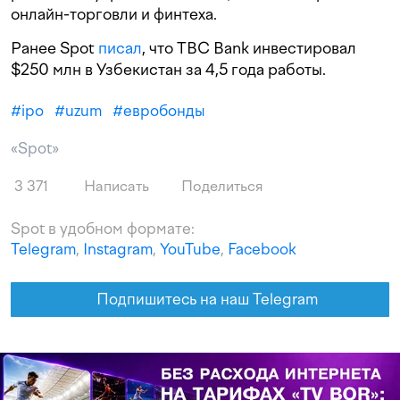
онлайн-торговли и финтеха.
Ранее Spot
писал
, что TBC Bank инвестировал
$250 млн в Узбекистан за 4,5 года работы.
#
ipo
#
uzum
#
евробонды
«Spot»
3 371
Написать
Поделиться
Spot в удобном формате:
Telegram
,
Instagram
,
YouTube
,
Facebook
Подпишитесь на наш Telegram