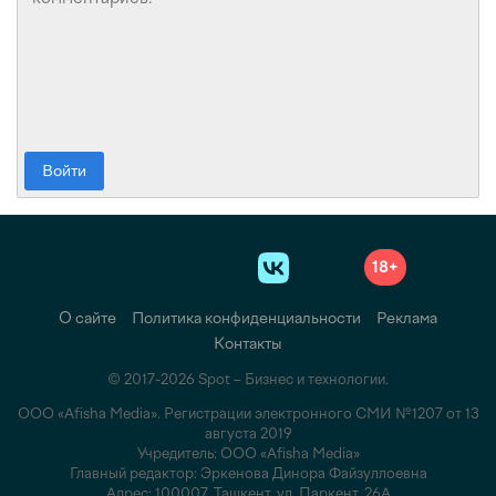
Войти
18+
О сайте
Политика конфиденциальности
Реклама
Контакты
© 2017-2026 Spot – Бизнес и технологии.
ООО «Afisha Media». Регистрации электронного СМИ №1207 от 13
августа 2019
Учредитель: ООО «Afisha Media»
Главный редактор: Эркенова Динора Файзуллоевна
Адрес: 100007, Ташкент, ул. Паркент, 26А