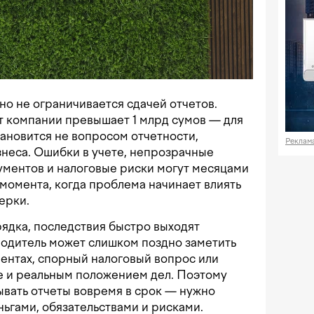
но не ограничивается сдачей отчетов.
т компании превышает 1 млрд сумов — для
тановится не вопросом отчетности,
Реклам
неса. Ошибки в учете, непрозрачные
ументов и налоговые риски могут месяцами
момента, когда проблема начинает влиять
ерки.
рядка, последствия быстро выходят
водитель может слишком поздно заметить
ментах, спорный налоговый вопрос или
е и реальным положением дел. Поэтому
ывать отчеты вовремя в срок — нужно
ньгами, обязательствами и рисками.