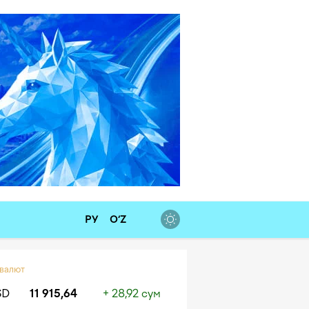
РУ
O‘Z
 валют
SD
11 915,64
+ 28,92 сум