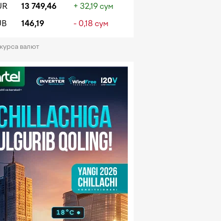
UR
13 749,46
+ 32,19 сум
UB
146,19
- 0,18 сум
 курса валют