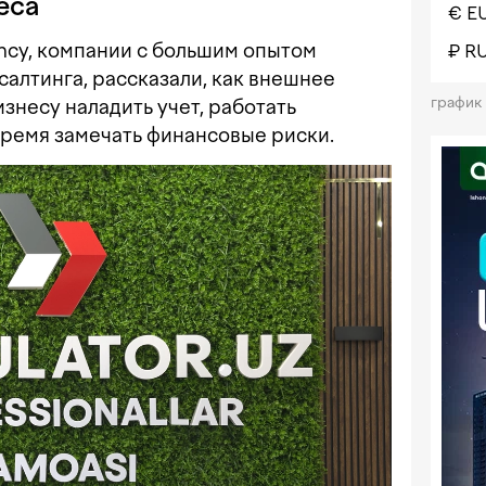
еса
€ E
ency, компании с большим опытом
₽ R
салтинга, рассказали, как внешнее
график
знесу наладить учет, работать
время замечать финансовые риски.