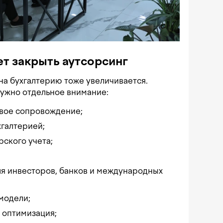
ет закрыть аутсорсинг
 на бухгалтерию тоже увеличивается.
нужно отдельное внимание:
овое сопровождение;
хгалтерией;
рского учета;
ля инвесторов, банков и международных
модели;
и оптимизация;