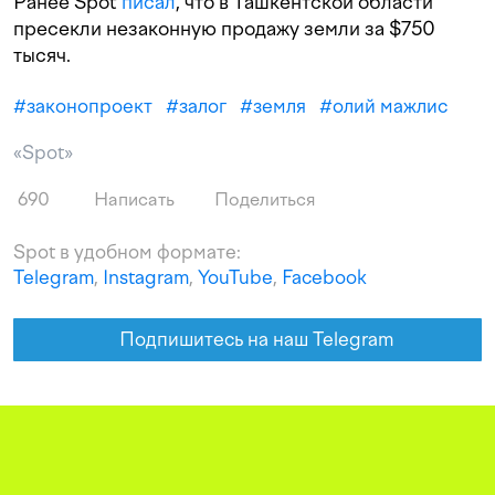
Ранее Spot
писал
, что в Ташкентской области
пресекли незаконную продажу земли за $750
тысяч.
#
законопроект
#
залог
#
земля
#
олий мажлис
«Spot»
690
Написать
Поделиться
Spot в удобном формате:
Telegram
,
Instagram
,
YouTube
,
Facebook
Подпишитесь на наш Telegram