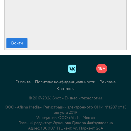
Войти
18+
О сайте
Политика конфиденциальности
Реклама
Контакты
© 2017-2026 Spot – Бизнес и технологии.
ООО «Afisha Media». Регистрации электронного СМИ №1207 от 13
августа 2019
Учредитель: ООО «Afisha Media»
Главный редактор: Эркенова Динора Файзуллоевна
Адрес: 100007, Ташкент, ул. Паркент, 26А