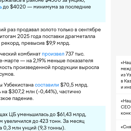
ь
до $4020 — минимума за последние
ий раз продавал золото только в сентябре
 итогам 2025 года поставки драгметалла
рекорд, превысив $9,9 млрд.
ический комбинат
произвел
737 тыс.
ре-марте — на 2,19% меньше показателя
«Наш
имость произведенной продукции выросла
межд
сумов.
из У
в Ка
ы Узбекистана
составили
$70,5 млрд.
и ин
на $307,2 млн (-0,44%), частично
зкое падение.
«Наш
CEO 
конк
щах ЦБ уменьшилась до $61,43 млрд,
м увеличился до 423 тонн. За месяц
«Сня
0,3 млн унций (9,3 тонны).