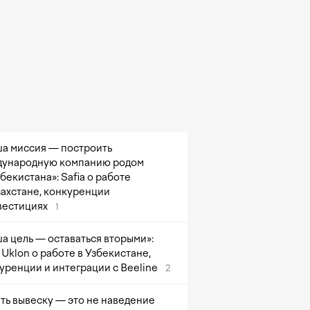
а миссия — построить
ународную компанию родом
збекистана»: Safia о работе
захстане, конкуренции
вестициях
1
а цель — оставаться вторыми»:
Uklon о работе в Узбекистане,
уренции и интеграции с Beeline
2
ть вывеску — это не наведение