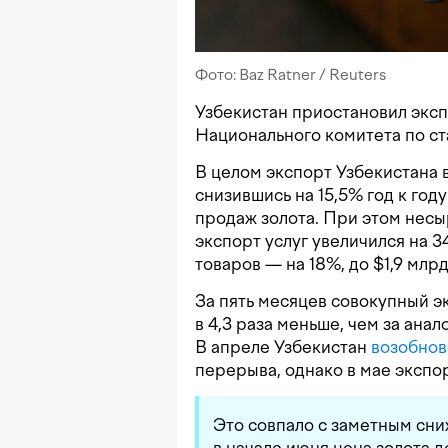
Фото: Baz Ratner / Reuters
Узбекистан приостановил эксп
Национального комитета по ст
В целом экспорт Узбекистана в
снизившись на 15,5% год к го
продаж золота. При этом несы
экспорт услуг увеличился на 
товаров — на 18%, до $1,9 млрд
За пять месяцев совокупный эк
в 4,3 раза меньше, чем за ана
В апреле Узбекистан
возобнов
перерыва, однако в мае экспо
Это совпало с заметным сн
в начале июня цена золота 