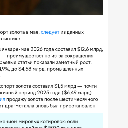
орт золота в мае,
следует
из данных
атистике.
 январе-мае 2026 года составил $12,6 млрд,
ду — преимущественно из-за сокращения
рьевые статьи показали заметный рост:
34,9%, до $4,58 млрд, промышленных
.
спорт золота составил $1,5 млрд — почти
логичный период 2025 года ($6,49 млрд).
ил
продажу золота после шестимесячного
рт драгметалла вновь был приостановлен.
ижением мировых котировок: если
держалась в районе $4500 за унцию,