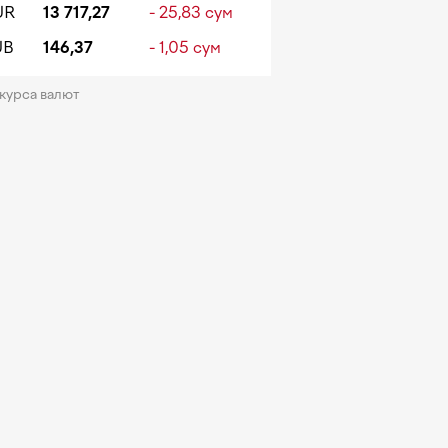
UR
13 717,27
- 25,83 сум
UB
146,37
- 1,05 сум
 курса валют