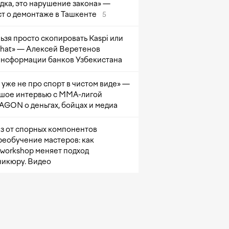
дка, это нарушение закона» —
т о демонтаже в Ташкенте
5
ьзя просто скопировать Kaspi или
at» — Алексей Веретенов
ансформации банков Узбекистана
 уже не про спорт в чистом виде» —
шое интервью с ММА-лигой
GON о деньгах, бойцах и медиа
з от спорных компонентов
реобучение мастеров: как
sworkshop меняет подход
никюру. Видео