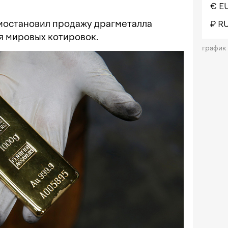
€ E
иостановил продажу драгметалла
₽ R
я мировых котировок.
график