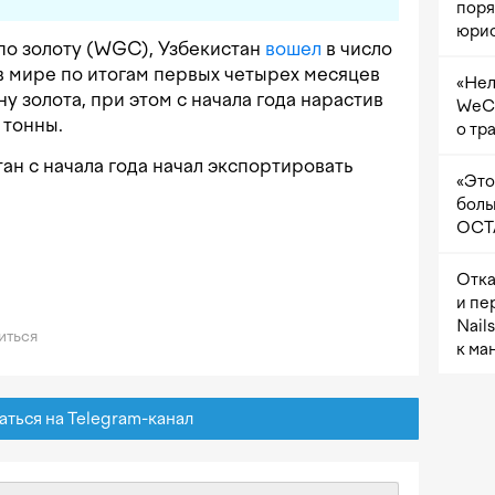
поря
юрис
по золоту (WGC), Узбекистан
вошел
в число
в мире по итогам первых четырех месяцев
«Нел
ну золота, при этом с начала года нарастив
WeCh
 тонны.
о тр
тан с начала года начал экспортировать
«Это
боль
OCTA
Отка
и пе
Nail
иться
к ма
ься на Telegram-канал