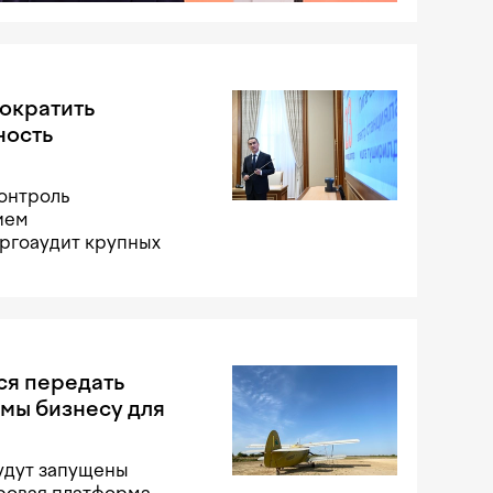
ократить
ность
онтроль
ием
ергоаудит крупных
ся передать
мы бизнесу для
удут запущены
ровая платформа.