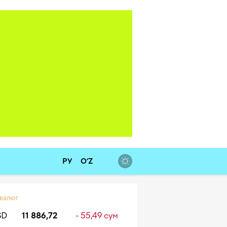
РУ
O‘Z
 валют
SD
11 886,72
- 55,49 сум