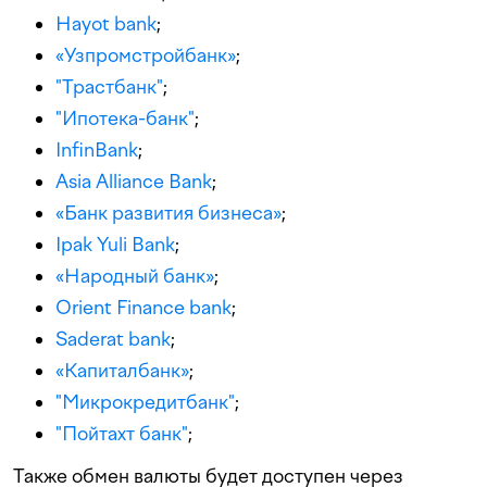
Hayot bank
;
«Узпромстройбанк»
;
"Трастбанк"
;
"Ипотека-банк"
;
InfinBank
;
Asia Alliance Bank
;
«Банк развития бизнеса»
;
Ipak Yuli Bank
;
«Народный банк»
;
Orient Finance bank
;
Saderat bank
;
«Капиталбанк»
;
"Микрокредитбанк"
;
"Пойтахт банк"
;
Также обмен валюты будет доступен через