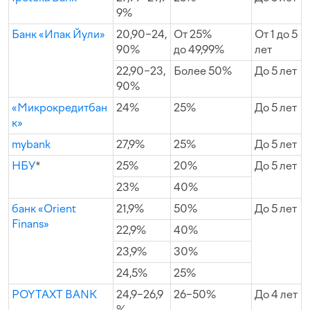
9%
Банк «Ипак Йули»
20,90−24,
От 25%
От 1 до 5
90%
до 49,99%
лет
22,90−23,
Более 50%
До 5 лет
90%
«Микрокредитбан
24%
25%
До 5 лет
к»
mybank
27,9%
25%
До 5 лет
НБУ
*
25%
20%
До 5 лет
23%
40%
банк «Orient
21,9%
50%
До 5 лет
Finans»
22,9%
40%
23,9%
30%
24,5%
25%
POYTAXT BANK
24,9−26,9
26−50%
До 4 лет
%