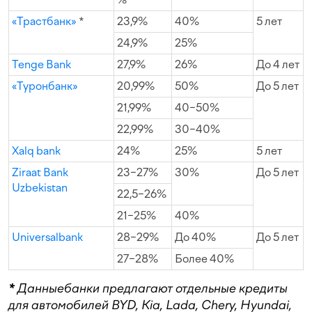
«Трастбанк»
*
23,9%
40%
5 лет
24,9%
25%
Tenge Bank
27,9%
26%
До 4 лет
«Туронбанк»
20,99%
50%
До 5 лет
21,99%
40−50%
22,99%
30−40%
Xalq bank
24%
25%
5 лет
Ziraat Bank
23−27%
30%
До 5 лет
Uzbekistan
22,5−26%
21−25%
40%
Universalbank
28−29%
До 40%
До 5 лет
27−28%
Более 40%
*
Данные
банки предлагают отдельные кредиты
для автомобилей BYD, Kia, Lada, Chery, Hyundai,