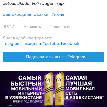
Jetour, Skoda, Volkswagen и др.
#
автокредиты
#
банки
#
июнь
8 942
Написать
Поделиться
Spot в удобном формате:
Telegram
,
Instagram
,
YouTube
,
Facebook
Подпишитесь на наш Telegram