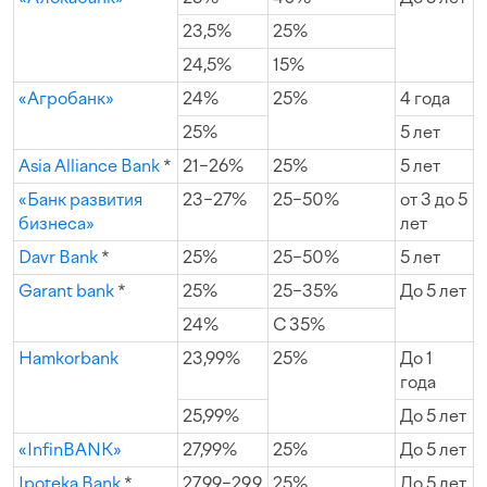
23,5%
25%
24,5%
15%
«Агробанк»
24%
25%
4 года
25%
5 лет
Asia Alliance Bank
*
21−26%
25%
5 лет
«Банк развития
23−27%
25−50%
от 3 до 5
бизнеса»
лет
Davr Bank
*
25%
25−50%
5 лет
Garant bank
*
25%
25−35%
До 5 лет
24%
С 35%
Hamkorbank
23,99%
25%
До 1
года
25,99%
До 5 лет
«InfinBANK»
27,99%
25%
До 5 лет
Ipoteka Bank
*
27,99−29,9
25%
До 5 лет