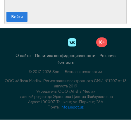
Войти
18+
О сайте
Политика конфиденциальности
Реклама
Контакты
© 2017-2026 Spot – Бизнес и технологии.
ООО «Afisha Media». Регистрации электронного СМИ №1207 от 13
августа 2019
Учредитель: ООО «Afisha Media»
Главный редактор: Эркенова Динора Файзуллоевна
Адрес: 100007, Ташкент, ул. Паркент, 26А
Почта:
info@spot.uz