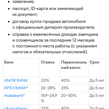
заявление;
паспорт, ID-карта или заменяющий
их документ;
договор купли-продажи автомобиля
с официальным дилером производителя;
справка о ежемесячных доходах заемщика
и созаемщиков за последние 12 месяцев
с постоянного места работы (с указанием
налогов и обязательных отчислений).
Банк
Ставка
Первоначаль
Срок
ный взнос
ANOR BANK
33%
40%
До 5 лет
APEX BANK
*
26−28%
25%
До 5 лет
Asakabank
*
18,9−24,9
20−50%
До 5 лет
%
«Алокабанк»
23%
40%
До 5 лет