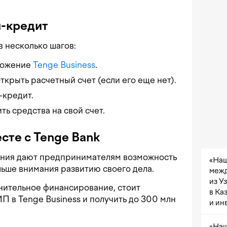
н-кредит
в несколько шагов:
ложение
Tenge Business
.
крыть расчетный счет (если его еще нет).
-кредит.
ь средства на свой счет.
сте с Tenge Bank
ия дают предпринимателям возможность
«Наш
льше внимания развитию своего дела.
межд
из У
нительное финансирование, стоит
в Ка
П в Tenge Business и получить до 300 млн
и ин
«Наш