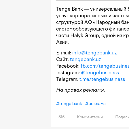
Tenge Bank — универсальный 
услуг корпоративным и частны
структурой АО «Народный банк
системообразующего финансов
части Halyk Group, одной из 
Азии.
E-mail:
info@tengebank.uz
Сайт:
tengebank.uz
Facebook:
fb.com/tengebusine
Instagram:
@tengebusiness
Telegram:
t.me/tengebusiness
На правах рекламы.
#
tenge bank
#
реклама
515
Комментарии
Подели