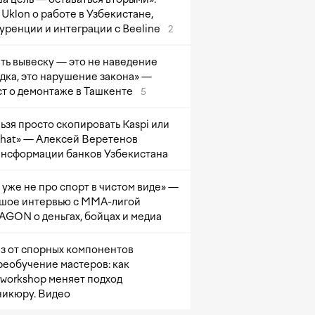
Uklon о работе в Узбекистане,
уренции и интеграции с Beeline
2
ть вывеску — это не наведение
дка, это нарушение закона» —
т о демонтаже в Ташкенте
5
ьзя просто скопировать Kaspi или
at» — Алексей Веретенов
ансформации банков Узбекистана
 уже не про спорт в чистом виде» —
шое интервью с ММА-лигой
GON о деньгах, бойцах и медиа
з от спорных компонентов
реобучение мастеров: как
sworkshop меняет подход
никюру. Видео