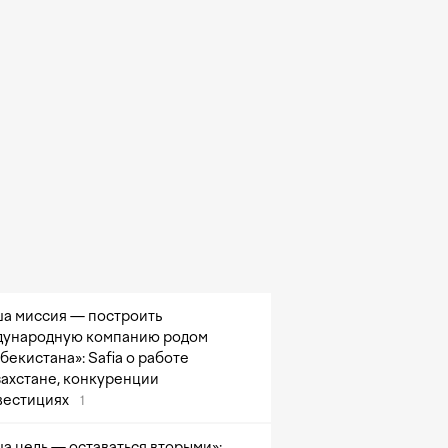
а миссия — построить
ународную компанию родом
збекистана»: Safia о работе
захстане, конкуренции
вестициях
1
а цель — оставаться вторыми»: