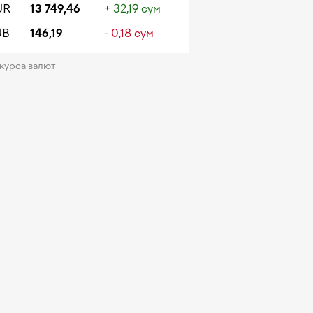
UR
13 749,46
+ 32,19 сум
UB
146,19
- 0,18 сум
 курса валют