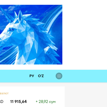
РУ
O‘Z
 валют
SD
11 915,64
+ 28,92 сум