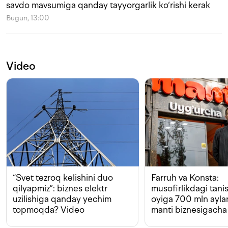
savdo mavsumiga qanday tayyorgarlik ko‘rishi kerak
Bugun, 13:00
Video
“Svet tezroq kelishini duo
Farruh va Konsta:
qilyapmiz”: biznes elektr
musofirlikdagi tan
uzilishiga qanday yechim
oyiga 700 mln ayla
topmoqda? Video
manti biznesigacha