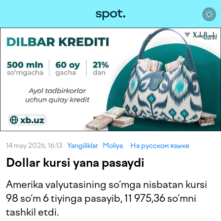
14 may 2026, 16:13
Yangiliklar
Moliya
На русском языке
Dollar kursi yana pasaydi
Amerika valyutasining so‘mga nisbatan kursi
98 so‘m 6 tiyinga pasayib, 11 975,36 so‘mni
tashkil etdi.