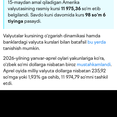
15-maydan amal qiladigan Amerika
valyutasining rasmiy kursi
11 975,36
so‘m etib
belgilandi. Savdo kuni davomida kurs
98 s
o‘m 6
tiyinga
pasaydi.
Valyutalar kursining o‘zgarish dinamikasi hamda
banklardagi valyuta kurslari bilan batafsil
bu yerda
tanishish mumkin.
2026-yilning yanvar-aprel oylari yakunlariga ko‘ra,
o‘zbek so‘mi dollarga nisbatan biroz
mustahkamlandi
.
Aprel oyida milliy valyuta dollarga nisbatan 235,92
so‘mga yoki 1,93% ga oshib, 11 974,79 so‘mni tashkil
etdi.