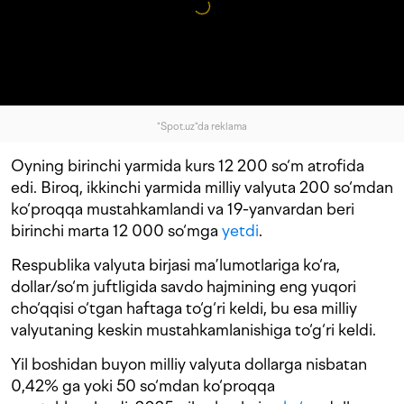
"Spot.uz"da reklama
Oyning birinchi yarmida kurs 12 200 so‘m atrofida
edi. Biroq, ikkinchi yarmida milliy valyuta 200 so‘mdan
ko‘proqqa mustahkamlandi va 19-yanvardan beri
birinchi marta 12 000 so‘mga
yetdi
.
Respublika valyuta birjasi ma’lumotlariga ko‘ra,
dollar/so‘m juftligida savdo hajmining eng yuqori
cho‘qqisi o‘tgan haftaga to‘g‘ri keldi, bu esa milliy
valyutaning keskin mustahkamlanishiga to‘g‘ri keldi.
Yil boshidan buyon milliy valyuta dollarga nisbatan
0,42% ga yoki 50 so‘mdan ko‘proqqa