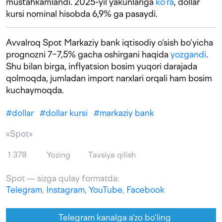
mustahkamlandi. 2025-yil yakunlariga
ko‘ra
, dollar
kursi nominal hisobda 6,9% ga pasaydi.
Avvalroq Spot Markaziy bank iqtisodiy o‘sish bo‘yicha
prognozni 7−7,5% gacha oshirgani haqida
yozgandi
.
Shu bilan birga, inflyatsion bosim yuqori darajada
qolmoqda, jumladan import narxlari orqali ham bosim
kuchaymoqda.
#
dollar
#
dollar kursi
#
markaziy bank
«Spot»
1 378
Yozing
Tavsiya qilish
Spot — sizga qulay formatda:
Telegram
,
Instagram
,
YouTube
,
Facebook
Telegram kanalga a'zo bo‘ling