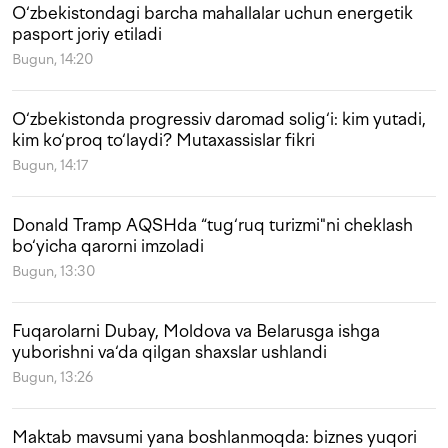
O‘zbekistondagi barcha mahallalar uchun energetik
pasport joriy etiladi
Bugun, 14:20
O‘zbekistonda progressiv daromad solig‘i: kim yutadi,
kim ko‘proq to‘laydi? Mutaxassislar fikri
Bugun, 14:17
Donald Tramp AQSHda “tug‘ruq turizmi"ni cheklash
bo‘yicha qarorni imzoladi
Bugun, 13:30
Fuqarolarni Dubay, Moldova va Belarusga ishga
yuborishni va‘da qilgan shaxslar ushlandi
Bugun, 13:26
Maktab mavsumi yana boshlanmoqda: biznes yuqori