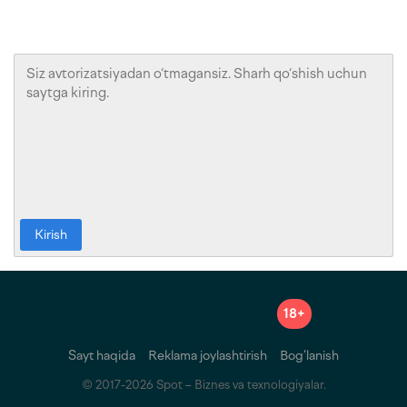
Kirish
18+
Sayt haqida
Reklama joylashtirish
Bog‘lanish
© 2017-2026 Spot – Biznes va texnologiyalar.