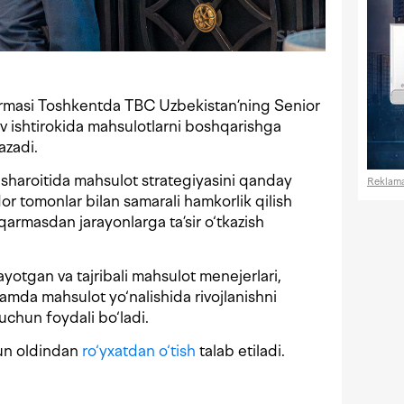
ormasi Toshkentda TBC Uzbekistan’ning Senior
 ishtirokida mahsulotlarni boshqarishga
azadi.
sharoitida mahsulot strategiyasini qanday
Reklam
or tomonlar bilan samarali hamkorlik qilish
armasdan jarayonlarga ta’sir o‘tkazish
ayotgan va tajribali mahsulot menejerlari,
 hamda mahsulot yo‘nalishida rivojlanishni
uchun foydali bo‘ladi.
hun oldindan
ro‘yxatdan o‘tish
talab etiladi.