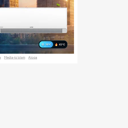
a
Media-to‘plam
Aloqa