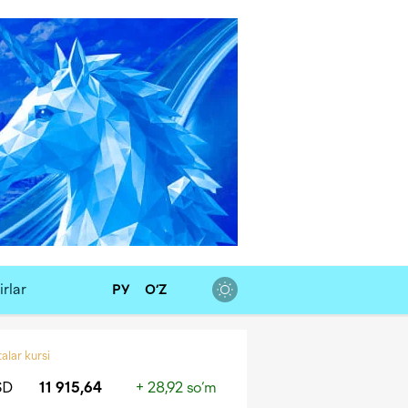
rlar
РУ
O‘Z
alar kursi
SD
11 915,64
+ 28,92 so‘m