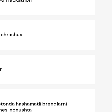
uchrashuv
r
istonda hashamatli brendlarni
iznes-nonushta