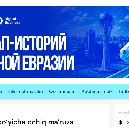
ar
Fikr-mulohazalar
Qo‘llanmalar
Ko‘chmas mulk
Tadbi
Valyut
o‘yicha ochiq ma’ruza
$ U