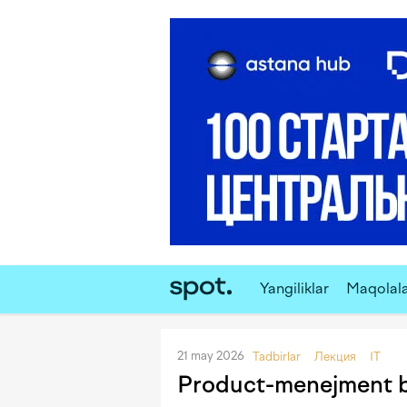
Yangiliklar
Maqolal
21 may 2026
Tadbirlar
Лекция
IT
Product-menejment b