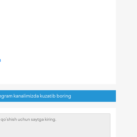
m
egram kanalimizda kuzatib boring