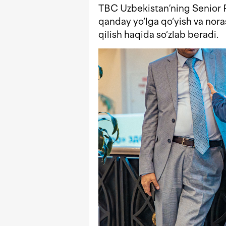
TBC Uzbekistan’ning Senior P
qanday yo‘lga qo‘yish va nor
qilish haqida so‘zlab beradi.