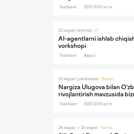
Toshkent
500 000 so‘m
22 avgust (shanba)
IT
AI-agentlarni ishlab chiqi
vorkshopi
Toshkent
Bepul
23 avgust (yakshanba)
Biznes
Nargiza Ulugova bilan O‘zb
rivojlantirish mavzusida b
Toshkent
500 000 so‘m
24 avgust — 26 avgust
Biznes