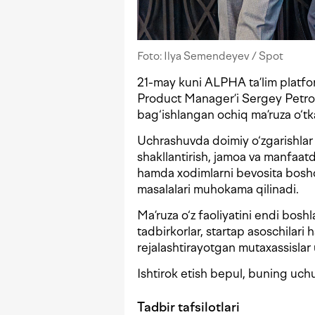
Foto: Ilya Semendeyev / Spot
21-may kuni ALPHA ta’lim platf
Product Manager’i Sergey Petrov
bag‘ishlangan ochiq ma’ruza o‘tk
Uchrashuvda doimiy o‘zgarishlar 
shakllantirish, jamoa va manfaatd
hamda xodimlarni bevosita boshq
masalalari muhokama qilinadi.
Ma’ruza o‘z faoliyatini endi boshl
tadbirkorlar, startap asoschilari
rejalashtirayotgan mutaxassislar 
Ishtirok etish bepul, buning uc
Tadbir tafsilotlari