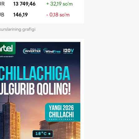
UR
13 749,46
+ 32,19 so‘m
UB
146,19
- 0,18 so‘m
kurslarining grafigi