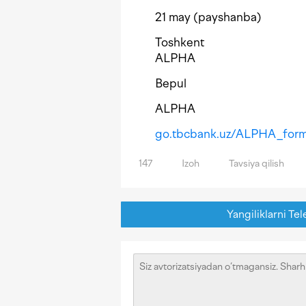
21 may (payshanba)
Toshkent
ALPHA
Bepul
ALPHA
go.tbcbank.uz/ALPHA_for
147
Izoh
Tavsiya qilish
Yangiliklarni Tel