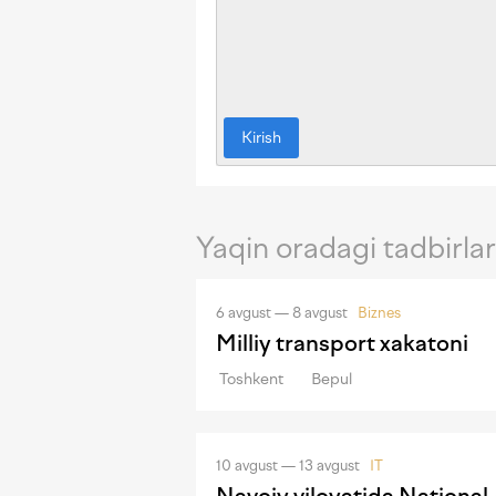
Kirish
Yaqin oradagi tadbirlar
6 avgust — 8 avgust
Biznes
Milliy transport xakatoni
Toshkent
Bepul
10 avgust — 13 avgust
IT
Navoiy viloyatida Nationa