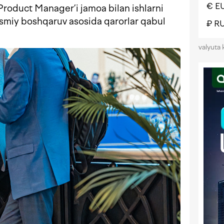
€ E
roduct Manager’i jamoa bilan ishlarni
asmiy boshqaruv asosida qarorlar qabul
₽ R
valyuta 