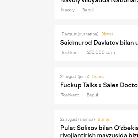
Navoiy
Bepul
17 avgust (dushanba)
Biznes
Saidmurod Davlatov bilan 
Toshkent
650 000 so‘m
21 avgust (juma)
Biznes
Fuckup Talks x Sales Docto
Toshkent
Bepul
22 avgust (shanba)
Biznes
Pulat Solixov bilan O‘zbek
rivojlantirish mavzusida b