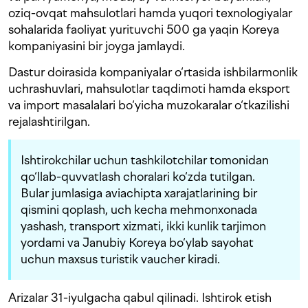
oziq-ovqat mahsulotlari hamda yuqori texnologiyalar
sohalarida faoliyat yurituvchi 500 ga yaqin Koreya
kompaniyasini bir joyga jamlaydi.
Dastur doirasida kompaniyalar o‘rtasida ishbilarmonlik
uchrashuvlari, mahsulotlar taqdimoti hamda eksport
va import masalalari bo‘yicha muzokaralar o‘tkazilishi
rejalashtirilgan.
Ishtirokchilar uchun tashkilotchilar tomonidan
qo‘llab-quvvatlash choralari ko‘zda tutilgan.
Bular jumlasiga aviachipta xarajatlarining bir
qismini qoplash, uch kecha mehmonxonada
yashash, transport xizmati, ikki kunlik tarjimon
yordami va Janubiy Koreya bo‘ylab sayohat
uchun maxsus turistik vaucher kiradi.
Arizalar 31-iyulgacha qabul qilinadi. Ishtirok etish