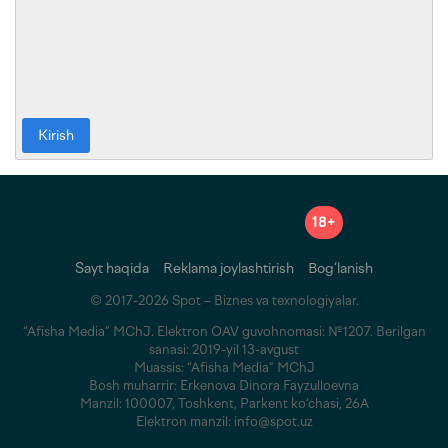
Kirish
18+
Sayt haqida
Reklama joylashtirish
Bog‘lanish
© 2017-2026 Spot – Biznes va texnologiyalar.
“Afisha Media” MChJ. Elektron OAV guvohnomasi: №1207. Berilgan
sanasi: 2019-yil 13-avgust
Muassis: “Afisha Media” MChJ
Bosh muharrir: Erkenova Dinora Fayzulloevna
Manzil: 100007, Toshkent, Parkent ko‘chasi, 26A
Elektron manzil: info@spot.uz