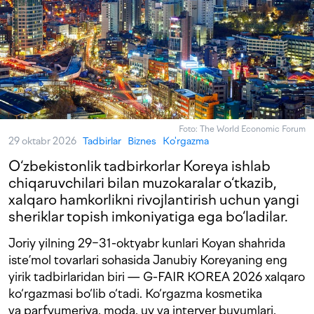
Foto: The World Economic Forum
29 oktabr 2026
Tadbirlar
Biznes
Ko'rgazma
O‘zbekistonlik tadbirkorlar Koreya ishlab
chiqaruvchilari bilan muzokaralar o‘tkazib,
xalqaro hamkorlikni rivojlantirish uchun yangi
sheriklar topish imkoniyatiga ega bo‘ladilar.
Joriy yilning 29−31-oktyabr kunlari Koyan shahrida
iste’mol tovarlari sohasida Janubiy Koreyaning eng
yirik tadbirlaridan biri — G-FAIR KOREA 2026 xalqaro
ko‘rgazmasi bo‘lib o‘tadi. Ko‘rgazma kosmetika
va parfyumeriya, moda, uy va interyer buyumlari,