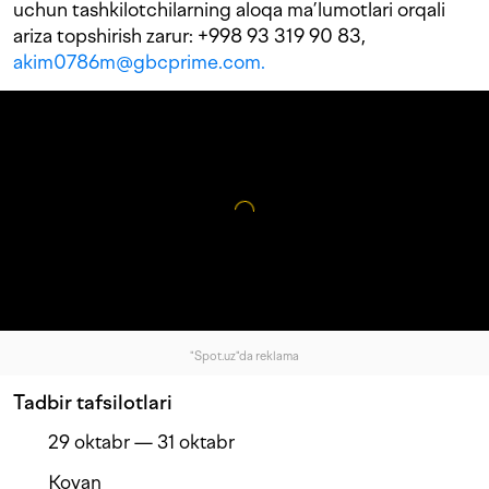
uchun tashkilotchilarning aloqa ma’lumotlari orqali
ariza topshirish zarur: +998 93 319 90 83,
akim0786m@gbcprime.com.
"Spot.uz"da reklama
Tadbir tafsilotlari
29 oktabr — 31 oktabr
Koyan