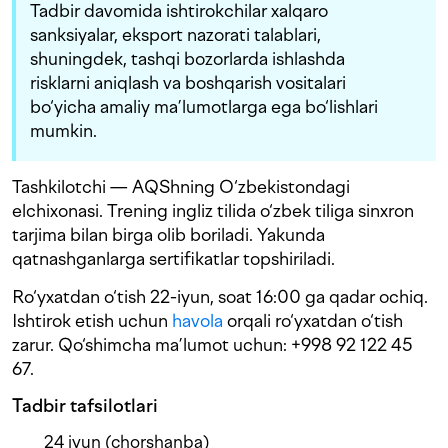
Tadbir davomida ishtirokchilar xalqaro
sanksiyalar, eksport nazorati talablari,
shuningdek, tashqi bozorlarda ishlashda
risklarni aniqlash va boshqarish vositalari
bo‘yicha amaliy ma’lumotlarga ega bo‘lishlari
mumkin.
Tashkilotchi — AQShning O‘zbekistondagi
elchixonasi. Trening ingliz tilida o‘zbek tiliga sinxron
tarjima bilan birga olib boriladi. Yakunda
qatnashganlarga sertifikatlar topshiriladi.
Ro‘yxatdan o‘tish 22-iyun, soat 16:00 ga qadar ochiq.
Ishtirok etish uchun
havola
orqali ro‘yxatdan o‘tish
zarur. Qo‘shimcha ma’lumot uchun: +998 92 122 45
67.
Tadbir tafsilotlari
24 iyun (chorshanba)