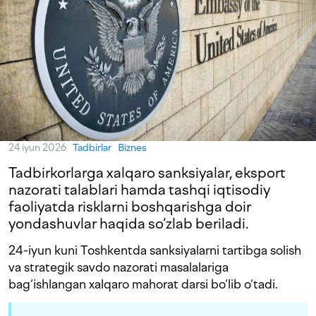
24 iyun 2026
Tadbirlar
Biznes
Tadbirkorlarga xalqaro sanksiyalar, eksport
nazorati talablari hamda tashqi iqtisodiy
faoliyatda risklarni boshqarishga doir
yondashuvlar haqida so‘zlab beriladi.
24-iyun kuni Toshkentda sanksiyalarni tartibga solish
va strategik savdo nazorati masalalariga
bag‘ishlangan xalqaro mahorat darsi bo‘lib o‘tadi.