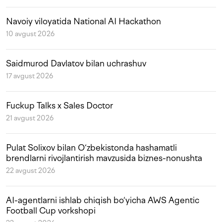
Navoiy viloyatida National AI Hackathon
10 avgust 2026
Saidmurod Davlatov bilan uchrashuv
17 avgust 2026
Fuckup Talks x Sales Doctor
21 avgust 2026
Pulat Solixov bilan O‘zbekistonda hashamatli
brendlarni rivojlantirish mavzusida biznes-nonushta
22 avgust 2026
AI-agentlarni ishlab chiqish bo‘yicha AWS Agentic
Football Cup vorkshopi