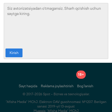
Kirish
18+
Sayt haqida
Reklama joylashtirish
Bog‘lanish
© 2017-2026 Spot – Biznes va texnologiyalar.
“Afisha Media” MChJ. Elektron OAV guvohnomasi: №1207. Berilgan
sanasi: 2019-yil 13-avgust
Muassis: “Afisha Media” MChJ