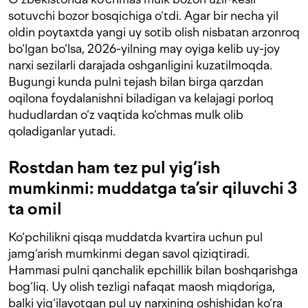
sotuvchi bozor bosqichiga o‘tdi. Agar bir necha yil
oldin poytaxtda yangi uy sotib olish nisbatan arzonroq
bo‘lgan bo‘lsa, 2026-yilning may oyiga kelib uy-joy
narxi sezilarli darajada oshganligini kuzatilmoqda.
Bugungi kunda pulni tejash bilan birga qarzdan
oqilona foydalanishni biladigan va kelajagi porloq
hududlardan o‘z vaqtida ko‘chmas mulk olib
qoladiganlar yutadi.
Rostdan ham tez pul yig‘ish
mumkinmi: muddatga ta’sir qiluvchi 3
ta omil
Ko‘pchilikni qisqa muddatda kvartira uchun pul
jamg‘arish mumkinmi degan savol qiziqtiradi.
Hammasi pulni qanchalik epchillik bilan boshqarishga
bog‘liq. Uy olish tezligi nafaqat maosh miqdoriga,
balki yig‘ilayotgan pul uy narxining oshishidan ko‘ra