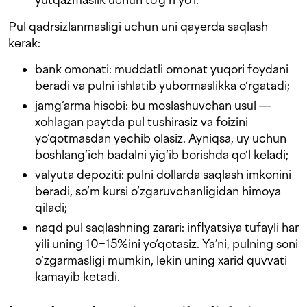
Pul qadrsizlanmasligi uchun uni qayerda saqlash
kerak:
bank omonati: muddatli omonat yuqori foydani
beradi va pulni ishlatib yubormaslikka o‘rgatadi;
jamg‘arma hisobi: bu moslashuvchan usul —
xohlagan paytda pul tushirasiz va foizini
yo‘qotmasdan yechib olasiz. Ayniqsa, uy uchun
boshlang‘ich badalni yig‘ib borishda qo‘l keladi;
valyuta depoziti: pulni dollarda saqlash imkonini
beradi, so‘m kursi o‘zgaruvchanligidan himoya
qiladi;
naqd pul saqlashning zarari: inflyatsiya tufayli har
yili uning 10−15%ini yo‘qotasiz. Ya’ni, pulning soni
o‘zgarmasligi mumkin, lekin uning xarid quvvati
kamayib ketadi.