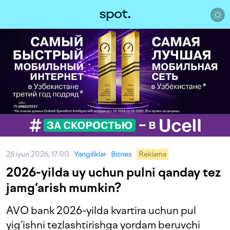
26 iyun 2026, 17:00
Yangiliklar
Biznes
Reklama
2026-yilda uy uchun pulni qanday tez
jamg‘arish mumkin?
AVO bank 2026-yilda kvartira uchun pul
yig‘ishni tezlashtirishga yordam beruvchi