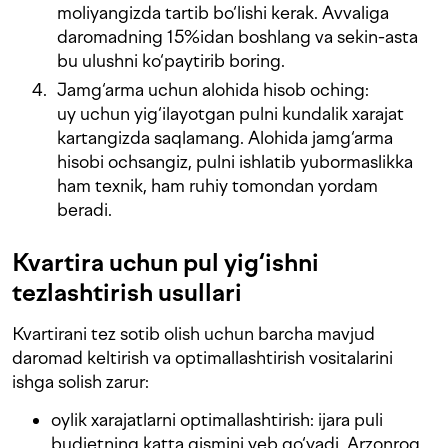
moliyangizda tartib bo‘lishi kerak. Avvaliga
daromadning 15%idan boshlang va sekin-asta
bu ulushni ko‘paytirib boring.
Jamg‘arma uchun alohida hisob oching:
uy uchun yig‘ilayotgan pulni kundalik xarajat
kartangizda saqlamang. Alohida jamg‘arma
hisobi ochsangiz, pulni ishlatib yubormaslikka
ham texnik, ham ruhiy tomondan yordam
beradi.
Kvartira uchun pul yig‘ishni
tezlashtirish usullari
Kvartirani tez sotib olish uchun barcha mavjud
daromad keltirish va optimallashtirish vositalarini
ishga solish zarur:
oylik xarajatlarni optimallashtirish: ijara puli
budjetning katta qismini yeb qo‘yadi. Arzonroq