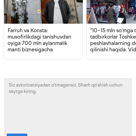
Farruh va Konsta:
“10−15 mln so‘mga t
musofirlikdagi tanishuvdan
tadbirkorlar Toshk
oyiga 700 mln aylanmalik
peshlavhalarning 
manti biznesigacha
qilinishi haqida. Vi