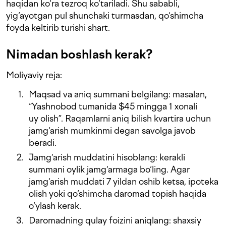
haqidan ko‘ra tezroq ko‘tariladi. Shu sababli,
yig‘ayotgan pul shunchaki turmasdan, qo‘shimcha
foyda keltirib turishi shart.
Nimadan boshlash kerak?
Moliyaviy reja:
Maqsad va aniq summani belgilang: masalan,
“Yashnobod tumanida $45 mingga 1 xonali
uy olish”. Raqamlarni aniq bilish kvartira uchun
jamg‘arish mumkinmi degan savolga javob
beradi.
Jamg‘arish muddatini hisoblang: kerakli
summani oylik jamg‘armaga bo‘ling. Agar
jamg‘arish muddati 7 yildan oshib ketsa, ipoteka
olish yoki qo‘shimcha daromad topish haqida
o‘ylash kerak.
Daromadning qulay foizini aniqlang: shaxsiy