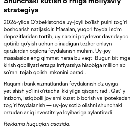
Shunchaki kutish o‘rniga moliyaviy
strategiya
2026-yilda O‘zbekistonda uy-joyli bo‘lish pulni to‘g‘ri
boshqarish natijasidir. Masalan, yuqori foydali so‘m
depozitlaridan tortib, uy narxini poydevor davridayoq
qotirib qo‘yish uchun olinadigan tezkor onlayn-
qarzlardan oqilona foydalanish muhim. Uy-joy
masalasida eng qimmat narsa bu vaqt. Bugun bitimga
kirish qobiliyati ertaga inflyatsiya hisobiga millionlab
so‘mni tejab qolish imkonini beradi.
Raqamli bank xizmatlaridan foydalanish o‘z uyiga
yetishish yo‘lini o‘rtacha ikki yilga qisqartiradi. Qat’iy
intizom, istiqbolli joylarni kuzatib borish va ipotekadan
to‘g‘ri foydalanish — uy-joy sotib olishni shunchaki
orzudan aniq investitsiya loyihasiga aylantiradi.
Reklama huquqlari asosida.