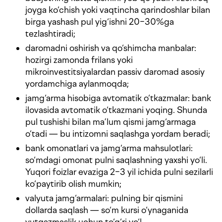
joyga ko‘chish yoki vaqtincha qarindoshlar bilan
birga yashash pul yig‘ishni 20−30%ga
tezlashtiradi;
daromadni oshirish va qo‘shimcha manbalar:
hozirgi zamonda frilans yoki
mikroinvestitsiyalardan passiv daromad asosiy
yordamchiga aylanmoqda;
jamg‘arma hisobiga avtomatik o‘tkazmalar: bank
ilovasida avtomatik o‘tkazmani yoqing. Shunda
pul tushishi bilan ma’lum qismi jamg‘armaga
o‘tadi — bu intizomni saqlashga yordam beradi;
bank omonatlari va jamg‘arma mahsulotlari:
so‘mdagi omonat pulni saqlashning yaxshi yo‘li.
Yuqori foizlar evaziga 2−3 yil ichida pulni sezilarli
ko‘paytirib olish mumkin;
valyuta jamg‘armalari: pulning bir qismini
dollarda saqlash — so‘m kursi o‘ynaganida
yutqazmaslik uchun to‘g‘ri yo‘l.