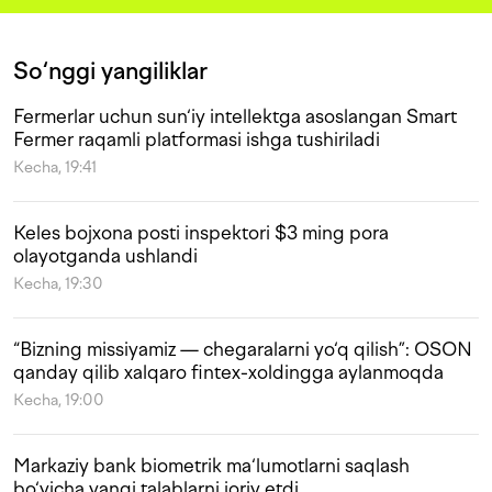
So‘nggi yangiliklar
Fermerlar uchun sun‘iy intellektga asoslangan Smart
Fermer raqamli platformasi ishga tushiriladi
Kecha, 19:41
Keles bojxona posti inspektori $3 ming pora
olayotganda ushlandi
Kecha, 19:30
“Bizning missiyamiz — chegaralarni yo‘q qilish”: OSON
qanday qilib xalqaro fintex-xoldingga aylanmoqda
Kecha, 19:00
Markaziy bank biometrik ma‘lumotlarni saqlash
bo‘yicha yangi talablarni joriy etdi