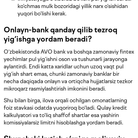
ko‘chmas mulk bozoridagi yillik narx o‘sishidan
yuqori bo‘lishi kerak.
Onlayn-bank qanday qilib tezroq
yig‘ishga yordam beradi?
O‘zbekistonda AVO bank va boshqa zamonaviy fintex
yechimlar pul yig‘ishni oson va tushunarli jarayonga
aylantirdi. Endi katta xaridlar uchun uzoq vaqt pul
yig‘ish shart emas, chunki zamonaviy banklar bir
necha daqiqada onlayn va ortiqcha hujjatlarsiz tezkor
mikroqarz rasmiylashtirish imkonini beradi.
Shu bilan birga, ilova orqali ochilgan omonatlarning
foiz stavkasi odatda yuqoriroq bo‘ladi. Qulay kredit
kalkulyatori va to‘liq shaffof shartlar esa yashirin
komissiyalarsiz limitni hisoblashga yordam beradi.