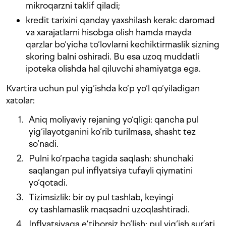
mikroqarzni taklif qiladi;
kredit tarixini qanday yaxshilash kerak: daromad
va xarajatlarni hisobga olish hamda mayda
qarzlar bo‘yicha to‘lovlarni kechiktirmaslik sizning
skoring balni oshiradi. Bu esa uzoq muddatli
ipoteka olishda hal qiluvchi ahamiyatga ega.
Kvartira uchun pul yig‘ishda ko‘p yo‘l qo‘yiladigan
xatolar:
Aniq moliyaviy rejaning yo‘qligi: qancha pul
yig‘ilayotganini ko‘rib turilmasa, shasht tez
so‘nadi.
Pulni ko‘rpacha tagida saqlash: shunchaki
saqlangan pul inflyatsiya tufayli qiymatini
yo‘qotadi.
Tizimsizlik: bir oy pul tashlab, keyingi
oy tashlamaslik maqsadni uzoqlashtiradi.
Inflyatsiyaga e’tiborsiz bo‘lish: pul yig‘ish sur’ati