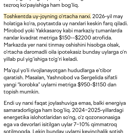
tezroq ko‘payishiga ham bog‘liq.
Toshkentda uy-joyning o‘rtacha narxi.
2026-yil may
holatiga ko‘ra, poytaxtda uy narxlari keskin farq qiladi.
Mirobod yoki Yakkasaroy kabi markaziy tumanlarda
narxlar kvadrat metriga $150--$2200 atrofida.
Markazda yer narxi tinmay oshishini hisobga olsak,
o‘rtacha daromadli oila ipotekasiz bunday uylarga o‘n
yillab pul yig‘ishiga to‘g‘ri keladi.
Ma’qul yo‘li rivojlanayotgan hududlarga e’tibor
qaratish. Masalan, Yashnobod va Sergelida sifatli
yangi “korobka” uylarni metriga $950-$1150 dan
topish mumkin.
Endi uy narxi faqat joylashuviga emas, balki energiya
samaradorligiga ham bog‘liq. 2024−2025-yillardagi
energetika islohotlaridan so‘ng, o‘z qozonxonasiga
ega va devorlari isitilgan uylar 7−10% qimmatroq
sotilmoqda. Lekin bunday uylarni keyinchalik sotish