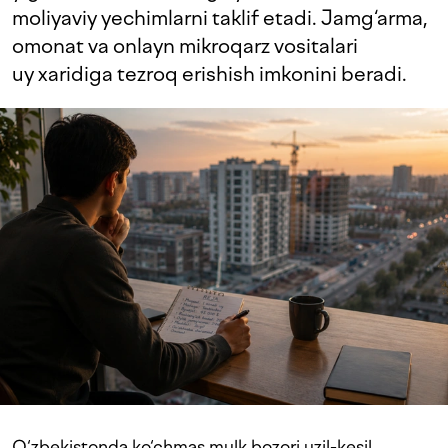
moliyaviy yechimlarni taklif etadi. Jamg‘arma,
omonat va onlayn mikroqarz vositalari
uy xaridiga tezroq erishish imkonini beradi.
O‘zbekistonda ko‘chmas mulk bozori uzil-kesil