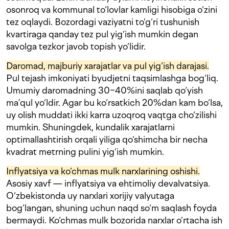
osonroq va kommunal to‘lovlar kamligi hisobiga o‘zini
tez oqlaydi. Bozordagi vaziyatni to‘g‘ri tushunish
kvartiraga qanday tez pul yig‘ish mumkin degan
savolga tezkor javob topish yo‘lidir.
Daromad, majburiy xarajatlar va pul yig‘ish darajasi.
Pul tejash imkoniyati byudjetni taqsimlashga bog‘liq.
Umumiy daromadning 30−40%ini saqlab qo‘yish
ma’qul yo‘ldir. Agar bu ko‘rsatkich 20%dan kam bo‘lsa,
uy olish muddati ikki karra uzoqroq vaqtga cho‘zilishi
mumkin. Shuningdek, kundalik xarajatlarni
optimallashtirish orqali yiliga qo‘shimcha bir necha
kvadrat metrning pulini yig‘ish mumkin.
Inflyatsiya va ko‘chmas mulk narxlarining oshishi.
Asosiy xavf — inflyatsiya va ehtimoliy devalvatsiya.
O‘zbekistonda uy narxlari xorijiy valyutaga
bog‘langan, shuning uchun naqd so‘m saqlash foyda
bermaydi. Ko‘chmas mulk bozorida narxlar o‘rtacha ish