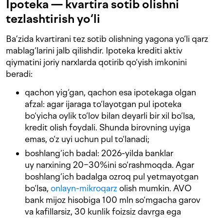
Ipoteka — kvartira sotib olishni
tezlashtirish yo‘li
Ba’zida kvartirani tez sotib olishning yagona yo‘li qarz
mablag‘larini jalb qilishdir. Ipoteka krediti aktiv
qiymatini joriy narxlarda qotirib qo‘yish imkonini
beradi:
qachon yig‘gan, qachon esa ipotekaga olgan
afzal: agar ijaraga to‘layotgan pul ipoteka
bo‘yicha oylik to‘lov bilan deyarli bir xil bo‘lsa,
kredit olish foydali. Shunda birovning uyiga
emas, o‘z uyi uchun pul to‘lanadi;
boshlang‘ich badal: 2026-yilda banklar
uy narxining 20−30%ini so‘rashmoqda. Agar
boshlang‘ich badalga ozroq pul yetmayotgan
bo‘lsa,
onlayn-mikroqarz
olish mumkin. AVO
bank mijoz hisobiga 100 mln so‘mgacha garov
va kafillarsiz, 30 kunlik foizsiz davrga ega