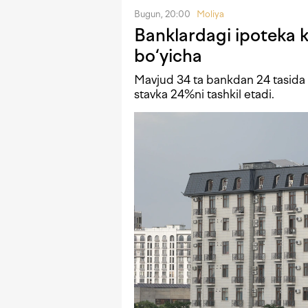
Bugun, 20:00
Moliya
Banklardagi ipoteka kr
bo‘yicha
Mavjud 34 ta bankdan 24 tasida i
stavka 24%ni tashkil etadi.