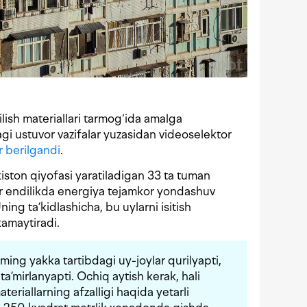
ilish materiallari tarmog‘ida amalga
agi ustuvor vazifalar yuzasidan videoselektor
r berilgandi
.
ston qiyofasi yaratiladigan 33 ta tuman
ar endilikda energiya tejamkor yondashuv
Uning ta’kidlashicha, bu uylarni isitish
kamaytiradi.
 ming yakka tartibdagi uy-joylar qurilyapti,
mirlanyapti. Ochiq aytish kerak, hali
teriallarning afzalligi haqida yetarli