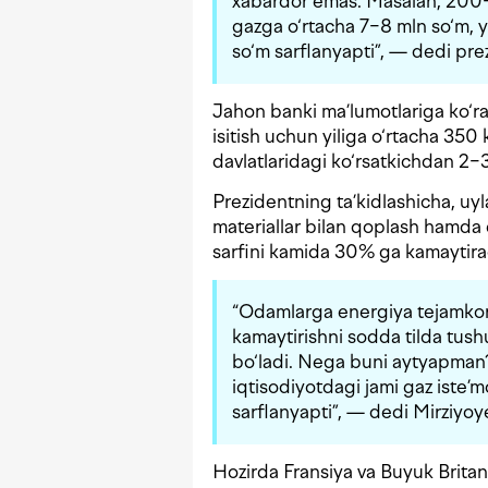
xabardor emas. Masalan, 200
gazga o‘rtacha 7−8 mln so‘m, 
so‘m sarflanyapti”, — dedi pre
Jahon banki ma’lumotlariga ko‘r
isitish uchun yiliga o‘rtacha 350
davlatlaridagi ko‘rsatkichdan 2−
Prezidentning ta’kidlashicha, uyl
materiallar bilan qoplash hamda 
sarfini kamida 30% ga kamaytira
“Odamlarga energiya tejamkor ma
kamaytirishni sodda tilda tushu
bo‘ladi. Nega buni aytyapman?
iqtisodiyotdagi jami gaz iste’
sarflanyapti”, — dedi Mirziyoy
Hozirda Fransiya va Buyuk Brita