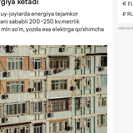
giya ketadi
€ E
, uy-joylarda energiya tejamkor
₽ R
ani sababli 200−250 kv.metrlik
valyuta 
mln so‘m, yozda esa elektrga qo‘shimcha