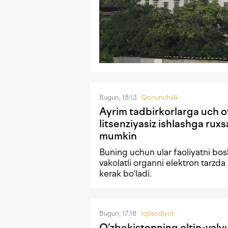
Bugun, 18:13
Qonunchilik
Ayrim tadbirkorlarga uch 
litsenziyasiz ishlashga ruxsa
mumkin
Buning uchun ular faoliyatni bo
vakolatli organni elektron tarzda 
kerak bo‘ladi.
Bugun, 17:18
Iqtisodiyot
O‘zbekistonning oltin-valyu