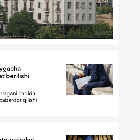
oygacha
t berilishi
shlagani haqida
xabardor qilishi
ta zaxiralari