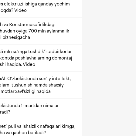
s elektr uzilishiga qanday yechim
oqda? Video
h va Konsta: musofirlikdagi
shuvdan oyiga 700 mln aylanmalik
i biznesigacha
5 mln so‘mga tushdik”: tadbirkorlar
kentda peshlavhalarning demontaj
ishi haqida. Video
AI: O‘zbekistonda sun’iy intellekt,
alarni tushunish hamda shaxsiy
motlar xavfsizligi haqida
ekistonda 1-martdan nimalar
radi?
et” puli va ishsizlik nafaqalari kimga,
ha va qachon beriladi?