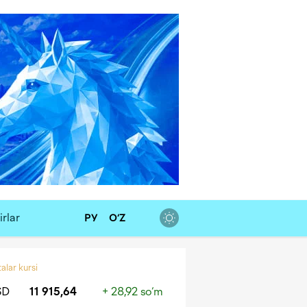
rlar
РУ
O‘Z
alar kursi
SD
11 915,64
+ 28,92 so‘m