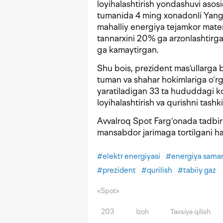
loyihalashtirish yondashuvi aso
tumanida 4 ming xonadonli Yang
mahalliy energiya tejamkor mater
tannarxini 20% ga arzonlashtirgan
ga kamaytirgan.
Shu bois, prezident mas’ullarga b
tuman va shahar hokimlariga o‘rga
yaratiladigan 33 ta hududdagi ko
loyihalashtirish va qurishni tashki
Avvalroq Spot Farg‘onada tadbir
mansabdor jarimaga tortilgani 
#
elektr energiyasi
#
energiya samar
#
prezident
#
qurilish
#
tabiiy gaz
«Spot»
203
Izoh
Tavsiya qilish