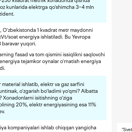
−250 kvadrat metrlik xonadonda qishda
yoz kunlarida elektrga qo‘shimcha 3−4 mln
zident.
a, O‘zbekistonda 1 kvadrat metr maydonni
 kVt/soat energiya ishlatiladi. Bu Yevropa
3 baravar yuqori.
arning fasad va tom qismini issiqlikni saqlovchi
energiya tejamkor oynalar o‘rnatish energiya
di.
terial ishlatib, elektr va gaz sarfini
ntirsak, o‘zgarish bo‘ladimi yo‘qmi? Albatta
 Xonadonlarni isitishning o‘ziga
molining 20%, elektr energiyasining esa 11%
ev.
niya kompaniyalari ishlab chiqqan yangicha
“Svet