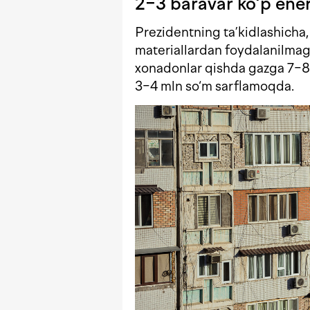
2−3 baravar ko‘p ener
Prezidentning ta’kidlashicha
materiallardan foydalanilmag
xonadonlar qishda gazga 7−8 
3−4 mln so‘m sarflamoqda.