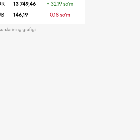
UR
13 749,46
+ 32,19 so‘m
UB
146,19
- 0,18 so‘m
kurslarining grafigi