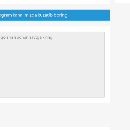
egram kanalimizda kuzatib boring