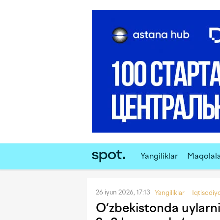
Yangiliklar
Maqolal
26 iyun 2026, 17:13
Yangiliklar
Iqtisodiy
O‘zbekistonda uylarni