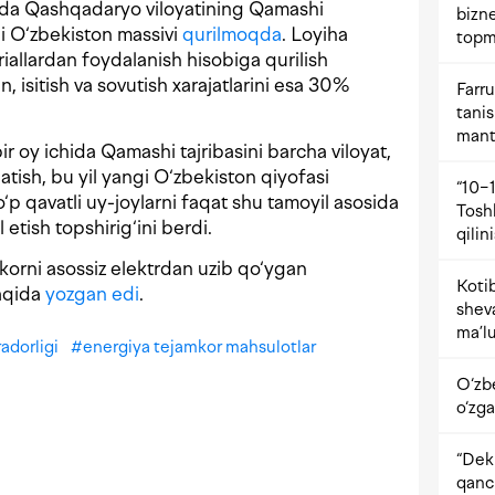
sida Qashqadaryo viloyatining Qamashi
bizne
i O‘zbekiston massivi
qurilmoqda
. Loyiha
topm
iallardan foydalanish hisobiga qurilish
, isitish va sovutish xarajatlarini esa 30%
Farru
tani
mant
ir oy ichida Qamashi tajribasini barcha viloyat,
tish, bu yil yangi O‘zbekiston qiyofasi
“10−1
‘p qavatli uy-joylarni faqat shu tamoyil asosida
Tosh
l etish topshirig‘ini berdi.
qilin
korni asossiz elektrdan uzib qo‘ygan
Kotib
haqida
yozgan edi
.
shev
ma’lu
adorligi
#
energiya tejamkor mahsulotlar
O‘zb
o‘zga
“Dekr
qanc