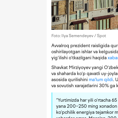
Foto: Ilya Semendeyev / Spot
Avvalroq prezident raisligida qur
oshirilayotgan ishlar va kelgusid
yig‘ilishi o‘tkazilgani haqida
xaba
Shavkat Mirziyoyev yangi O‘zbeki
va shaharda ko‘p qavatli uy-joyl
asosida qurilishini
ma’lum qildi
. 
va sovutish xarajatlarini 30% ga 
“Yurtimizda har yili o‘rtacha 65
yana 200−250 ming xonadon ta’
ko‘pchilik energiya tejamkor ma