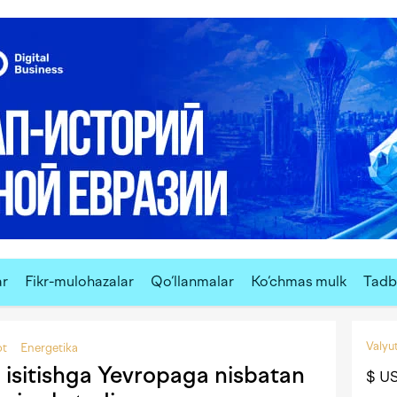
ar
Fikr-mulohazalar
Qo‘llanmalar
Ko‘chmas mulk
Tadbi
Valyut
ot
Energetika
 isitishga Yevropaga nisbatan
$ U