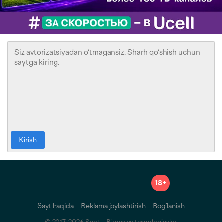
Kirish
18+
Sayt haqida
Reklama joylashtirish
Bog‘lanish
© 2017-2026 Spot – Biznes va texnologiyalar.