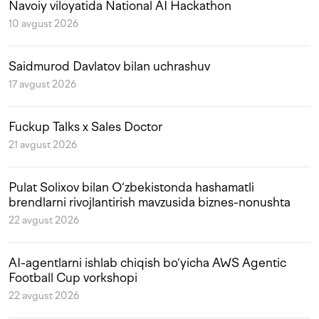
Navoiy viloyatida National AI Hackathon
10 avgust 2026
Saidmurod Davlatov bilan uchrashuv
17 avgust 2026
Fuckup Talks x Sales Doctor
21 avgust 2026
Pulat Solixov bilan O‘zbekistonda hashamatli
brendlarni rivojlantirish mavzusida biznes-nonushta
22 avgust 2026
AI-agentlarni ishlab chiqish bo‘yicha AWS Agentic
Football Cup vorkshopi
22 avgust 2026