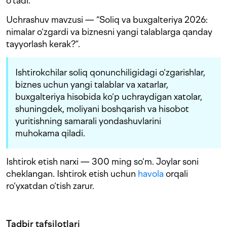
o‘tadi.
Uchrashuv mavzusi — “Soliq va buxgalteriya 2026:
nimalar o‘zgardi va biznesni yangi talablarga qanday
tayyorlash kerak?”.
Ishtirokchilar soliq qonunchiligidagi o‘zgarishlar,
biznes uchun yangi talablar va xatarlar,
buxgalteriya hisobida ko‘p uchraydigan xatolar,
shuningdek, moliyani boshqarish va hisobot
yuritishning samarali yondashuvlarini
muhokama qiladi.
Ishtirok etish narxi — 300 ming so‘m. Joylar soni
cheklangan. Ishtirok etish uchun
havola
orqali
ro‘yxatdan o‘tish zarur.
Tadbir tafsilotlari