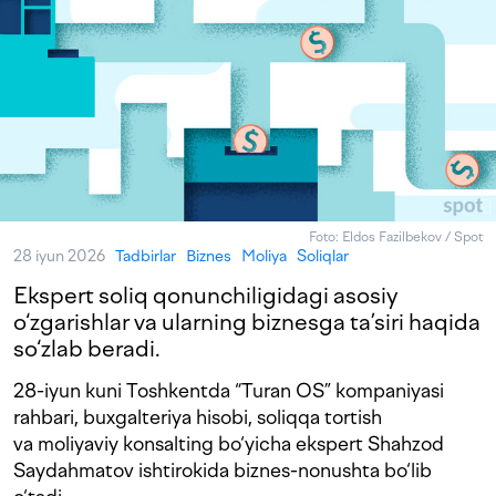
Foto: Eldos Fazilbekov / Spot
28 iyun 2026
Tadbirlar
Biznes
Moliya
Soliqlar
Ekspert soliq qonunchiligidagi asosiy
o‘zgarishlar va ularning biznesga ta’siri haqida
so‘zlab beradi.
28-iyun kuni Toshkentda “Turan OS” kompaniyasi
rahbari, buxgalteriya hisobi, soliqqa tortish
va moliyaviy konsalting bo‘yicha ekspert Shahzod
Saydahmatov ishtirokida biznes-nonushta bo‘lib