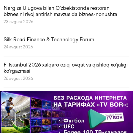
Nargiza Ulugova bilan O‘zbekistonda restoran
biznesini rivojlantirish mavzusida biznes-nonushta
23 avgust 2026
Silk Road Finance & Technology Forum
24 avgust 2026
F-Istanbul 2026 xalqaro oziq-ovqat va qishloq xo‘jaligi
ko‘rgazmasi
26 avgust 2026