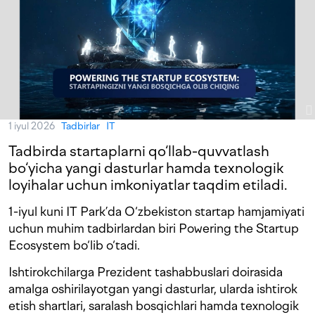
1 iyul 2026
Tadbirlar
IT
Tadbirda startaplarni qo‘llab-quvvatlash
bo‘yicha yangi dasturlar hamda texnologik
loyihalar uchun imkoniyatlar taqdim etiladi.
1-iyul kuni IT Park’da O‘zbekiston startap hamjamiyati
uchun muhim tadbirlardan biri Powering the Startup
Ecosystem bo‘lib o‘tadi.
Ishtirokchilarga Prezident tashabbuslari doirasida
amalga oshirilayotgan yangi dasturlar, ularda ishtirok
etish shartlari, saralash bosqichlari hamda texnologik