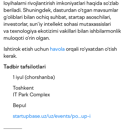
loyihalarni rivojlantirish imkoniyatlari haqida so‘zlab
beriladi. Shuningdek, dasturdan o‘tgan mavsumlar
g‘oliblari bilan ochiq suhbat, startap asoschilari,
investorlar, sun’iy intellekt sohasi mutaxassislari
va texnologiya ekotizimi vakillari bilan ishbilarmonlik
muloqoti o‘rin olgan.
Ishtirok etish uchun
havola
orqali ro‘yxatdan o‘tish
kerak.
Tadbir tafsilotlari
1 iyul (chorshanba)
Toshkent
IT Park Complex
Bepul
startupbase.uz/uz/events/po…up-i