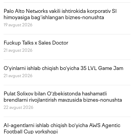
Palo Alto Networks vakili ishtirokida korporativ SI
himoyasiga bag‘ishlangan biznes-nonushta
19 avgust 2026
Fuckup Talks x Sales Doctor
21 avgust 2026
O‘yinlarni ishlab chiqish bo‘yicha 35 LVL Game Jam
21 avgust 2026
Pulat Solixov bilan O‘zbekistonda hashamatli
brendlarni rivojlantirish mavzusida biznes-nonushta
22 avgust 2026
AI-agentlarni ishlab chiqish bo‘yicha AWS Agentic
Football Cup vorkshopi