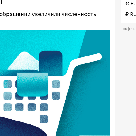
ы
€ E
 обращений увеличили численность
₽ R
график