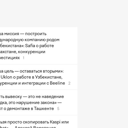
а миссия — построить
ународную компанию родом
збекистана»: Safia о работе
захстане, конкуренции
вестициях
1
а цель — оставаться вторыми»:
Uklon о работе в Узбекистане,
уренции и интеграции с Beeline
2
ть вывеску — это не наведение
дка, это нарушение закона» —
т о демонтаже в Ташкенте
5
ьзя просто скопировать Kaspi или