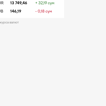
UR
13 749,46
+ 32,19 сум
UB
146,19
- 0,18 сум
 курса валют