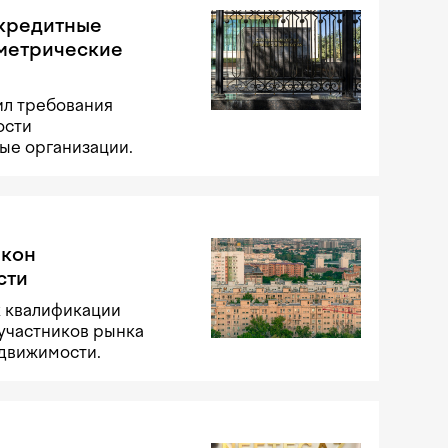
 кредитные
ометрические
ил требования
ости
ые организации.
акон
сти
к квалификации
участников рынка
едвижимости.