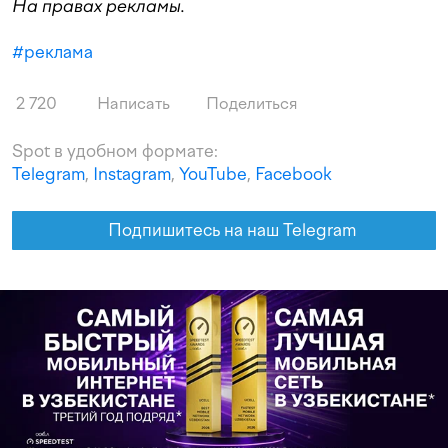
На правах рекламы.
#
реклама
2 720
Написать
Поделиться
Spot в удобном формате:
Telegram
,
Instagram
,
YouTube
,
Facebook
Подпишитесь на наш Telegram