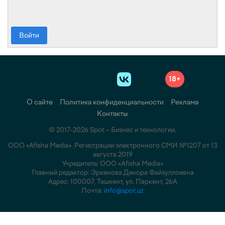
Войти
18+
О сайте
Политика конфиденциальности
Реклама
Контакты
© 2017-2026 Spot – Бизнес и технологии.
ООО «Afisha Media». Регистрации электронного СМИ №1207 от 13
августа 2019
Учредитель: ООО «Afisha Media»
Главный редактор: Эркенова Динора Файзуллоевна
Адрес: 100007, Ташкент, ул. Паркент, 26А
Почта:
info@spot.uz