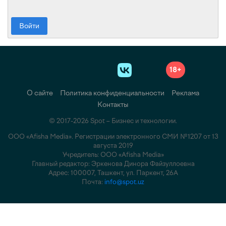
Войти
18+
О сайте
Политика конфиденциальности
Реклама
Контакты
© 2017-2026 Spot – Бизнес и технологии.
ООО «Afisha Media». Регистрации электронного СМИ №1207 от 13
августа 2019
Учредитель: ООО «Afisha Media»
Главный редактор: Эркенова Динора Файзуллоевна
Адрес: 100007, Ташкент, ул. Паркент, 26А
Почта:
info@spot.uz