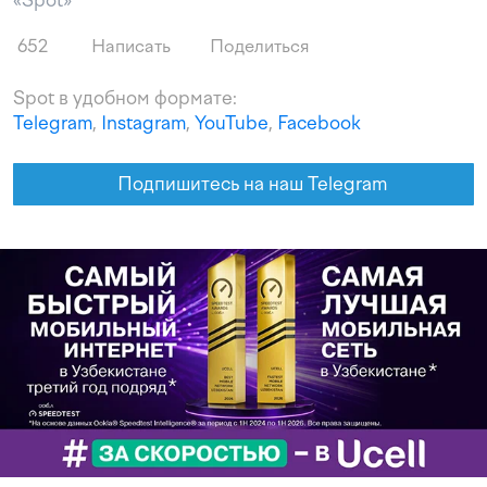
«Spot»
652
Написать
Поделиться
Spot в удобном формате:
Telegram
,
Instagram
,
YouTube
,
Facebook
Подпишитесь на наш Telegram