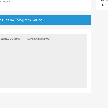
литься
к ма
ься на Telegram-канал