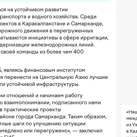
ся на устойчивом развитии
транспорта и водного хозяйства. Среди
оектов в Каракалпакстане и Самарканде,
орожного движения в перегруженных
абатываются инициативы в сфере ирригации,
одернизации железнодорожных линий.
 своей команды из более чем 400
, являясь финансовым институтом
ся перенести на Центральную Азию лучшие
ти устойчивой инфраструктуры.
ии отношений и начинаем работу
о взаимопонимании, подписанного нами
 в практические проекты
«Наш
 районе города Самарканда. Таким образом,
межд
тные шаги по улучшению ситуации
из У
замедлено или перегружено», — заключил
в Ка