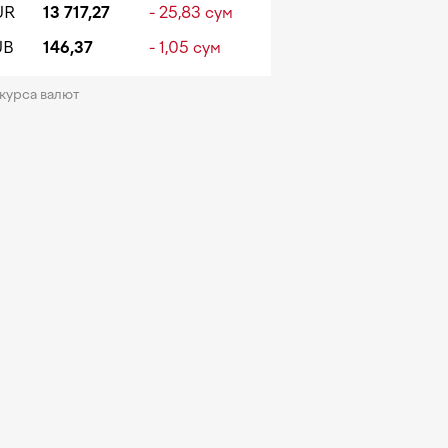
UR
13 717,27
- 25,83 сум
UB
146,37
- 1,05 сум
 курса валют