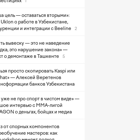
вестициях
1
а цель — оставаться вторыми»:
Uklon о работе в Узбекистане,
уренции и интеграции с Beeline
2
ть вывеску — это не наведение
дка, это нарушение закона» —
т о демонтаже в Ташкенте
5
ьзя просто скопировать Kaspi или
at» — Алексей Веретенов
ансформации банков Узбекистана
 уже не про спорт в чистом виде» —
шое интервью с ММА-лигой
GON о деньгах, бойцах и медиа
з от спорных компонентов
реобучение мастеров: как
sworkshop меняет подход