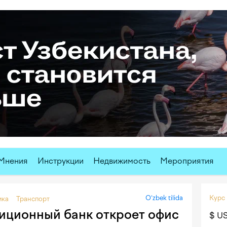
Мнения
Инструкции
Недвижимость
Мероприятия
O‘zbek tilida
Курс
ика
Транспорт
иционный банк откроет офис
$ U