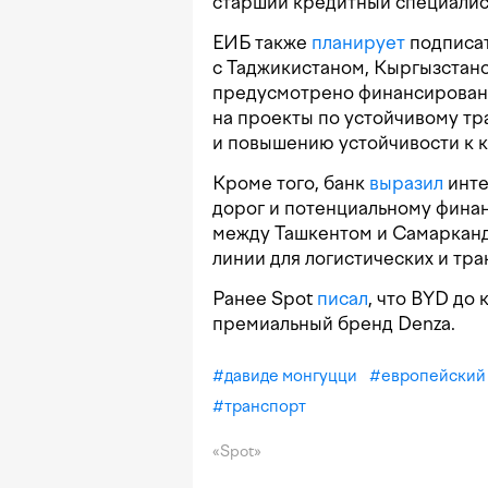
старший кредитный специалис
ЕИБ также
планирует
подписат
с Таджикистаном, Кыргызстано
предусмотрено финансировани
на проекты по устойчивому т
и повышению устойчивости к 
Кроме того, банк
выразил
инте
дорог и потенциальному фина
между Ташкентом и Самарканд
линии для логистических и тр
Ранее Spot
писал
, что BYD до
премиальный бренд Denza.
#
давиде монгуцци
#
европейский
#
транспорт
«Spot»