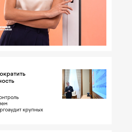
ократить
ность
онтроль
ием
ергоаудит крупных