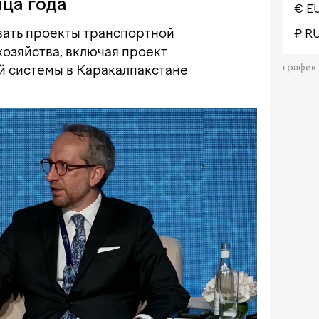
нца года
€ E
вать проекты транспортной
₽ R
хозяйства, включая проект
график
й системы в Каракалпакстане