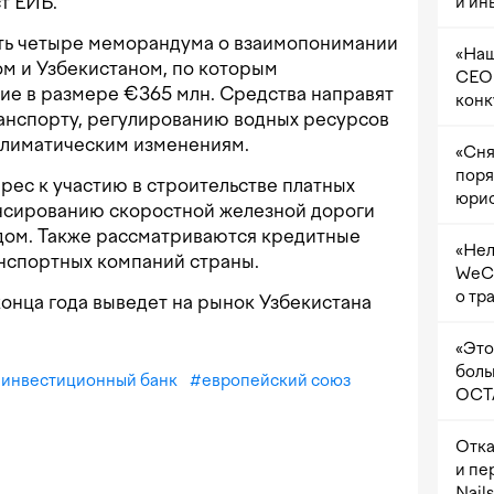
т ЕИБ.
и ин
ь четыре меморандума о взаимопонимании
«Наш
м и Узбекистаном, по которым
CEO 
е в размере €365 млн. Средства направят
конк
ранспорту, регулированию водных ресурсов
климатическим изменениям.
«Сня
поря
рес к участию в строительстве платных
юрис
нсированию скоростной железной дороги
ом. Также рассматриваются кредитные
«Нел
анспортных компаний страны.
WeCh
о тр
 конца года выведет на рынок Узбекистана
«Это
боль
 инвестиционный банк
#
европейский союз
OCTA
Отка
и пе
Nail