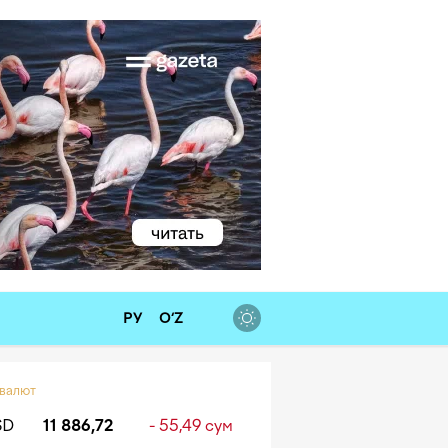
РУ
O‘Z
 валют
SD
11 886,72
- 55,49 сум