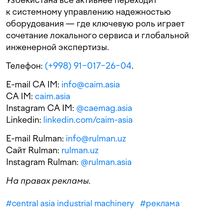
к системному управлению надежностью
оборудования — где ключевую роль играет
сочетание локального сервиса и глобальной
инженерной экспертизы.
Телефон:
(+998) 91−017−26−04
.
E-mail CA IM:
info@caim.asia
CA IM:
caim.asia
Instagram CA IM:
@caemag.asia
Linkedin:
linkedin.com/caim-asia
E-mail Rulman:
info@rulman.uz
Сайт Rulman:
rulman.uz
Instagram Rulman:
@rulman.asia
На правах рекламы.
#
central asia industrial machinery
#
реклама