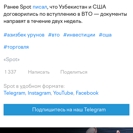
Ранее Spot
писал
, что Узбекистан и США
договорились по вступлению в ВТО — документы
направят в течение двух недель.
#
азизбек урунов
#
вто
#
инвестиции
#
сша
#
торговля
«Spot»
1 337
Написать
Поделиться
Spot в удобном формате:
Telegram
,
Instagram
,
YouTube
,
Facebook
Подпишитесь на наш Telegram