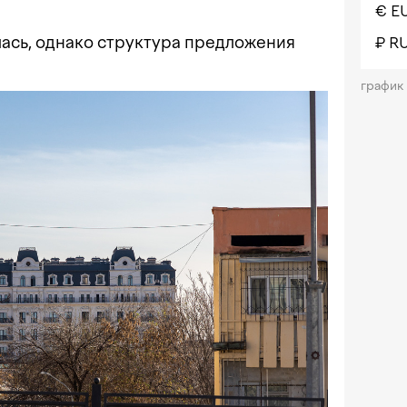
€ E
лась, однако структура предложения
₽ R
график