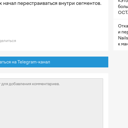
«Это
к начал перестраиваться внутри сегментов.
боль
OCTA
Отка
и пе
Nail
елиться
к ма
ься на Telegram-канал