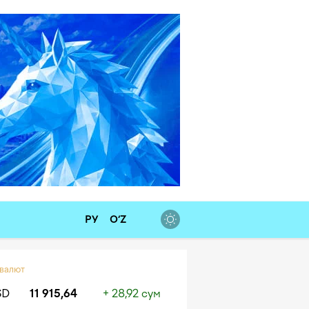
РУ
O‘Z
 валют
SD
11 915,64
+ 28,92 сум