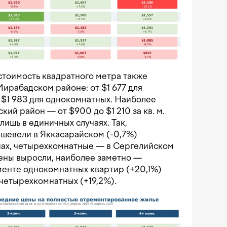
стоимость квадратного метра также
Мирабадском районе: от $1 677 для
 $1 983 для однокомнатных. Наиболее
ий район — от $900 до $1 210 за кв. м.
ишь в единичных случаях. Так,
шевели в Яккасарайском (-0,7%)
нах, четырехкомнатные — в Сергелийском
 цены выросли, наиболее заметно —
менте однокомнатных квартир (+20,1%)
 четырехкомнатных (+19,2%).