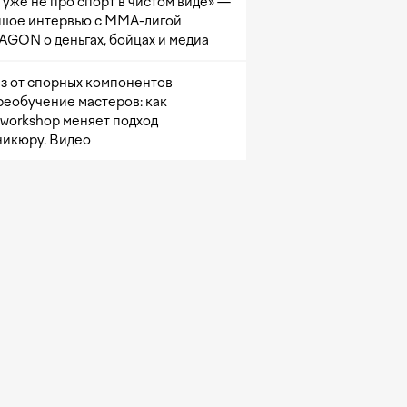
 уже не про спорт в чистом виде» —
шое интервью с ММА-лигой
GON о деньгах, бойцах и медиа
з от спорных компонентов
реобучение мастеров: как
sworkshop меняет подход
никюру. Видео