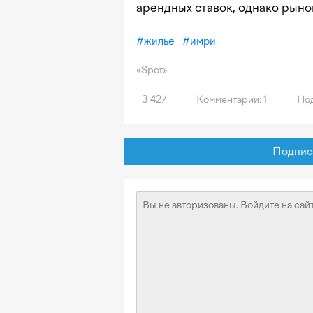
арендных ставок, однако рыно
#
жилье
#
имри
«Spot»
3 427
Комментарии: 1
Под
Подписат