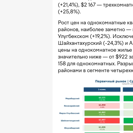
(+21,4%), $2 167 — трехкомнат
(+25,8%).
Рост цен на однокомнатные к
районов, наиболее заметно — 
Улугбекском (+19,2%). Исключ
Шайхантахурский (-24,3%) и А
цены на однокомнатное жилье
значительно ниже — от $922 за
158 для однокомнатных. Разр
районами в сегменте четырехк