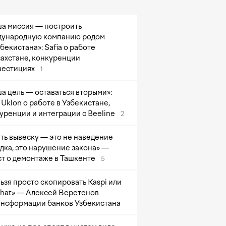
а миссия — построить
ународную компанию родом
збекистана»: Safia о работе
захстане, конкуренции
вестициях
1
а цель — оставаться вторыми»:
Uklon о работе в Узбекистане,
уренции и интеграции с Beeline
2
ть вывеску — это не наведение
дка, это нарушение закона» —
т о демонтаже в Ташкенте
5
ьзя просто скопировать Kaspi или
at» — Алексей Веретенов
ансформации банков Узбекистана