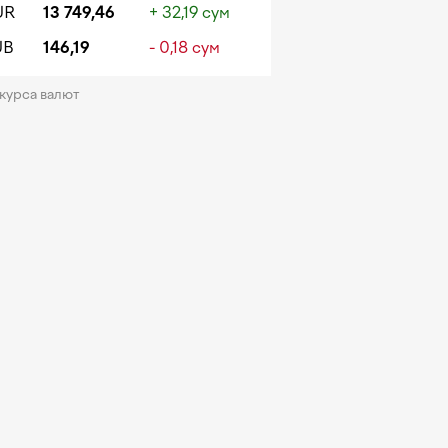
UR
13 749,46
+ 32,19 сум
UB
146,19
- 0,18 сум
 курса валют