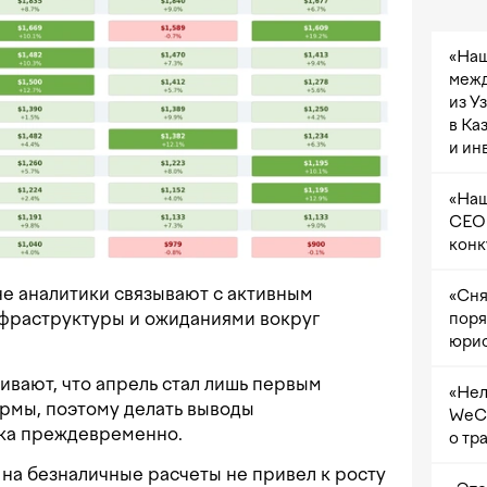
«Наш
межд
из У
в Ка
и ин
«Наш
CEO 
конк
е аналитики связывают с активным
«Сня
нфраструктуры и ожиданиями вокруг
поря
юрис
вают, что апрель стал лишь первым
«Нел
рмы, поэтому делать выводы
WeCh
ока преждевременно.
о тр
д на безналичные расчеты не привел к росту