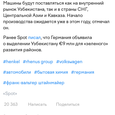
Машины будут поставляться как на внутренний
рынок Узбекистана, так и в страны СНГ,
Центральной Азии и Кавказа. Начало
производства ожидается уже в этом году, отмечал
он.
Ранее Spot
писал
, что Германия объявила
о выделении Узбекистану €9 млн для «зеленого»
развития районов.
#
henkel
#
rhenus group
#
volkswagen
#
автомобили
#
бытовая химия
#
германия
#
франк-вальтер штайнмайер
«Spot»
20 363
Написать
Поделиться